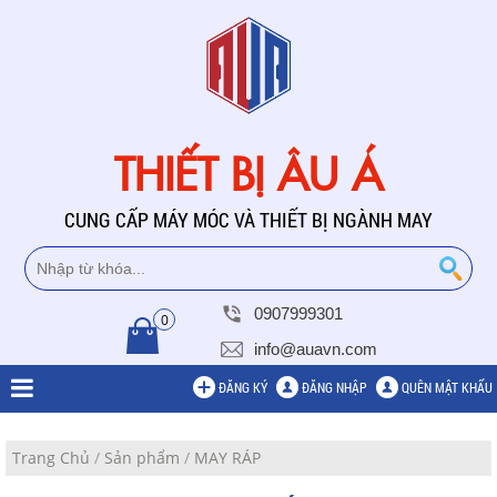
THIẾT BỊ ÂU Á
CUNG CẤP MÁY MÓC VÀ THIẾT BỊ NGÀNH MAY
0907999301
0
info@auavn.com
ĐĂNG KÝ
ĐĂNG NHẬP
QUÊN MẬT KHẨU
Trang Chủ
/
Sản phẩm
/
MAY RÁP