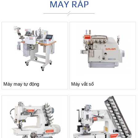
MAY RÁP
Máy may tự động
Máy vắt sổ