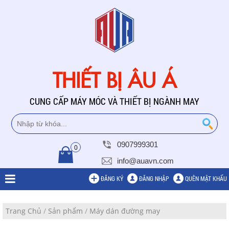
THIẾT BỊ ÂU Á
CUNG CẤP MÁY MÓC VÀ THIẾT BỊ NGÀNH MAY
0907999301
0
info@auavn.com
ĐĂNG KÝ
ĐĂNG NHẬP
QUÊN MẬT KHẨU
Trang Chủ
/
Sản phẩm
/
Máy dán đường may