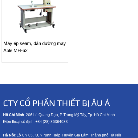
Máy ép seam, dán đường may
Able MH-62
CTY CỔ PHẦN THIẾT BỊ ÂU Á
Hồ Chí Minh
: 206 Lê Quang Đạo, P. Trung Mỹ Tây, Tp. Hồ Chí Minh
Điện thoại cố định: +84 (28) 36364033
Hà Nội
: Lô CN 05, KCN Ninh Hiệp, Huyện Gia Lâm, Thành phố Hà Nội