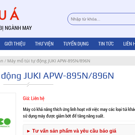
ÂU Á
 BỊ NGÀNH MAY
GIỚI THIỆU
THƯ VIỆN
TUYỂN DỤNG
TIN TỨC
LIÊN 
ần
/
Máy mổ túi tự động JUKI APW-895N/896N
ự động JUKI APW-895N/896N
Giá: Liên hệ
Máy có khả năng thích ứng linh hoạt với việc may các loại túi khá
sử dụng máy được giảm bớt để tăng năng suất.
► Tư vấn sản phẩm và yêu cầu báo giá