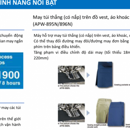
VMAS VMS
Máy vắt lai
series