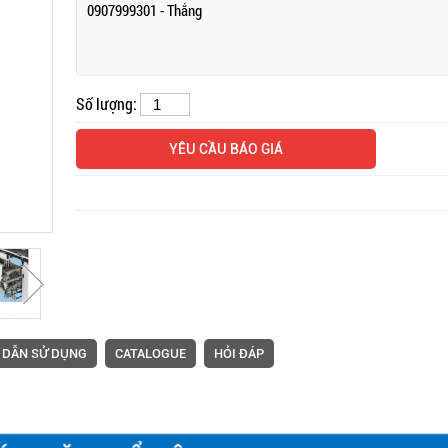
0907999301 - Thắng
Máy may trụ
Số lượng:
áo sơ-mi t
VMS-K3-0
YÊU CẦU BÁO GIÁ
 DẪN SỬ DỤNG
CATALOGUE
HỎI ĐÁP
Máy may dâ