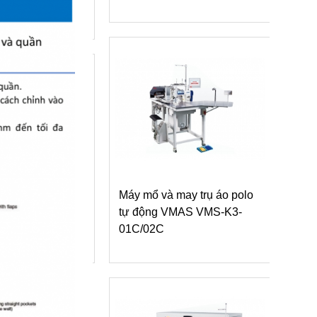
-K3-06S
VMA
Máy mổ và may trụ áo polo
 quần Maier 252
tự động VMAS VMS-K3-
Máy 
01C/02C
seri