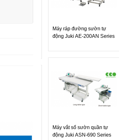
 tay (thép tay)
Máy ráp đường sườn tự
Máy 
ự động VMAS
động Juki AE-200AN Series
áo 
7
VMS
Máy vắt sổ sườn quần tự
y viền tà áo polo
động Juki ASN-690 Series
Máy 