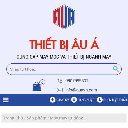
THIẾT BỊ ÂU Á
CUNG CẤP MÁY MÓC VÀ THIẾT BỊ NGÀNH MAY
0907999301
0
info@auavn.com
ĐĂNG KÝ
ĐĂNG NHẬP
QUÊN MẬT KHẨU
Trang Chủ
/
Sản phẩm
/
Máy may tự động