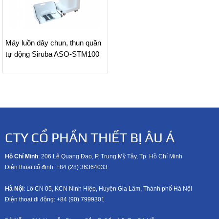
Máy luồn dây chun, thun quần
tự động Siruba ASO-STM100
CTY CỔ PHẦN THIẾT BỊ ÂU Á
Hồ Chí Minh
: 206 Lê Quang Đạo, P. Trung Mỹ Tây, Tp. Hồ Chí Minh
Điện thoại cố định: +84 (28) 36364033
Hà Nội
: Lô CN 05, KCN Ninh Hiệp, Huyện Gia Lâm, Thành phố Hà Nội
Điện thoại di động: +8
4 (90) 7999301