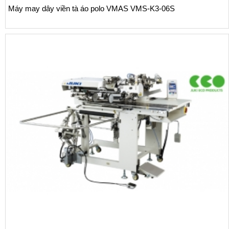
áo polo VMAS VMS-K3-06S
Máy vắt sổ sườn quần