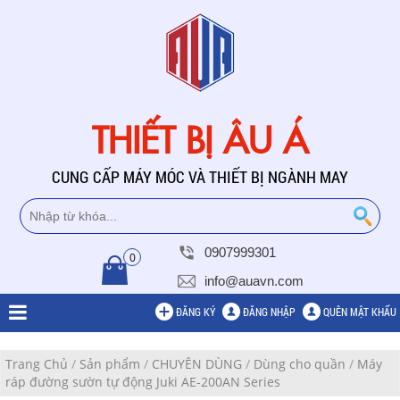
THIẾT BỊ ÂU Á
CUNG CẤP MÁY MÓC VÀ THIẾT BỊ NGÀNH MAY
0907999301
0
info@auavn.com
ĐĂNG KÝ
ĐĂNG NHẬP
QUÊN MẬT KHẨU
Trang Chủ
/
Sản phẩm
/
CHUYÊN DÙNG
/
Dùng cho quần
/
Máy
ráp đường sườn tự động Juki AE-200AN Series