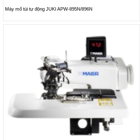
UKI APW-895N/896N
Máy mổ và may trụ 