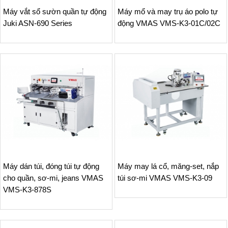
Máy vắt sổ sườn quần tự động
Máy mổ và may trụ áo polo tự
Juki ASN-690 Series
động VMAS VMS-K3-01C/02C
Máy dán túi, đóng túi tự động
Máy may lá cổ, măng-set, nắp
cho quần, sơ-mi, jeans VMAS
túi sơ-mi VMAS VMS-K3-09
VMS-K3-878S