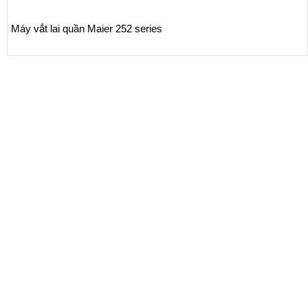
252 series
Máy dán túi, đóng túi
VMS-K3-878S