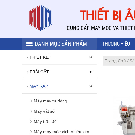
THIẾT BỊ 
CUNG CẤP MÁY MÓC VÀ THIẾT
DANH MỤC SẢN PHẨM
THƯƠNG HIỆU
THIẾT KẾ
Trang Chủ
/
Sả
TRẢI CẮT
MAY RÁP
Máy may tự động
Máy vắt sổ
Máy trần đè
Máy may móc xích nhiều kim