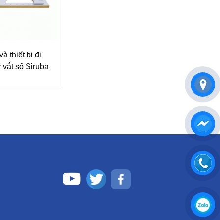
à thiết bị đi
vắt sổ Siruba