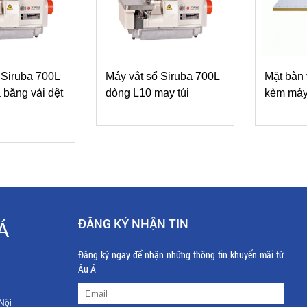
 Siruba 700L
Máy vắt sổ Siruba 700L
Mặt bàn v
 băng vải dệt
dòng L10 may túi
kèm máy 
ĐĂNG KÝ NHẬN TIN
Á
Đăng ký ngay để nhận những thông tin khuyến mãi từ
Âu Á
Nội