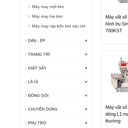
Máy may một kim
Máy may hai kim
Máy vắt sổ
hình trụ S
Máy may ráp bốn kim sáu chỉ
700KST
DÁN - ÉP
TRANG TRÍ
GIẶT SẤY
LÀ ỦI
ĐÓNG GÓI
Máy vắt sổ
CHUYÊN DÙNG
dòng L1 m
thường
PHỤ TRỢ