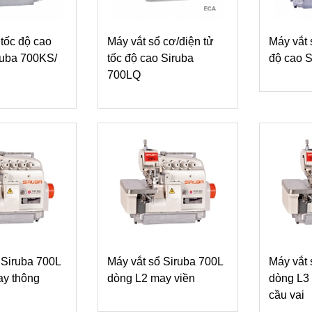
 tốc độ cao
Máy vắt sổ cơ/điện tử
Máy vắt 
iruba 700KS/
tốc độ cao Siruba
độ cao 
700LQ
 Siruba 700L
Máy vắt sổ Siruba 700L
Máy vắt 
ay thông
dòng L2 may viền
dòng L3 
cầu vai