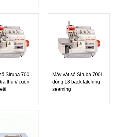
sổ Siruba 700L
Máy vắt sổ Siruba 700L
tra thun/ cuốn
dòng L8 back latching
etti
seaming