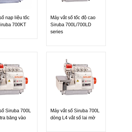
sổ nạp liệu tốc
Máy vắt sổ tốc độ cao
Siruba 700KT
Siruba 700L/700LD
series
sổ Siruba 700L
Máy vắt sổ Siruba 700L
tra băng vào
dòng L4 vắt sổ lai mờ