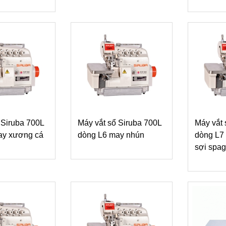
 Siruba 700L
Máy vắt sổ Siruba 700L
Máy vắt 
ay xương cá
dòng L6 may nhún
dòng L7 
sợi spag