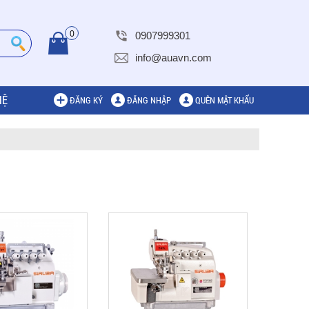
0
0907999301
info@auavn.com
HỆ
ĐĂNG KÝ
ĐĂNG NHẬP
QUÊN MẬT KHẨU