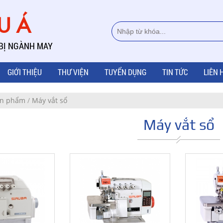
ÂU Á
 BỊ NGÀNH MAY
GIỚI THIỆU
THƯ VIỆN
TUYỂN DỤNG
TIN TỨC
LIÊN 
n phẩm
/
Máy vắt sổ
Máy vắt sổ