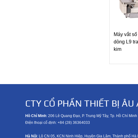
Máy vắt sổ
dòng L9 tra
kim
CTY CỔ PHẦN THIẾT BỊ ÂU 
Hồ Chí Minh
: 206 Lê Quang Đạo, P. Trung Mỹ Tây, Tp. Hồ Chí Minh
Điện thoại cố định: +84 (28) 36364033
Hà Nội
: Lô CN 05, KCN Ninh Hiệp, Huyện Gia Lâm, Thành phố Hà 