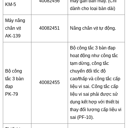
40082456
may gần bàn may. (Chỉ
KM-5
dành cho loại bàn dài)
Máy nâng
chân vịt
40082451
Nâng chân vịt tự động.
AK-139
Bộ công tắc 3 bàn đạp
hoạt động như công tắc
tạm dừng, công tắc
Bộ công
chuyển đổi tốc độ
tắc 3 bàn
cao/thấp và công tắc cấp
40082455
đạp
liệu vi sai. Công tắc cấp
PK-79
liệu vi sai phải được sử
dụng kết hợp với thiết bị
thay đổi lượng cấp liệu vi
sai (PF-10).