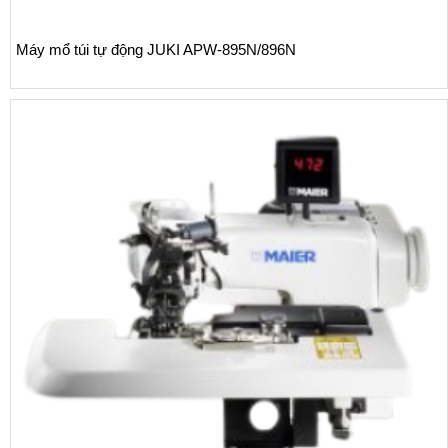
Máy mổ và may trụ áo polo tự động VMAS VMS-K3-01C