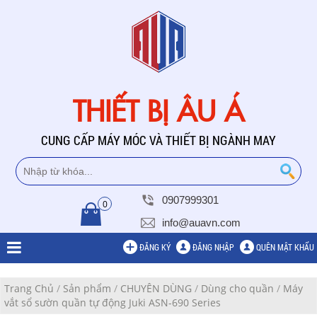
THIẾT BỊ ÂU Á
CUNG CẤP MÁY MÓC VÀ THIẾT BỊ NGÀNH MAY
0907999301
0
info@auavn.com
ĐĂNG KÝ
ĐĂNG NHẬP
QUÊN MẬT KHẨU
Trang Chủ
/
Sản phẩm
/
CHUYÊN DÙNG
/
Dùng cho quần
/
Máy
vắt sổ sườn quần tự động Juki ASN-690 Series