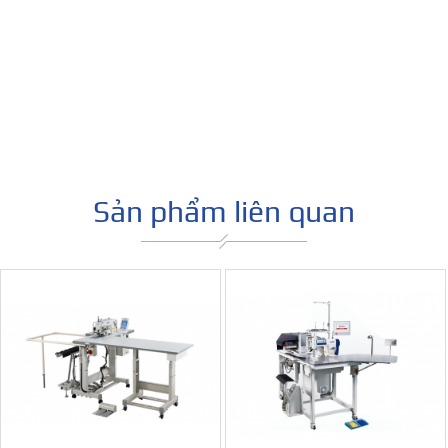
Máy may trụ tay (thép tay) áo sơ-mi tự động VMAS VMS
Sản phẩm liên quan