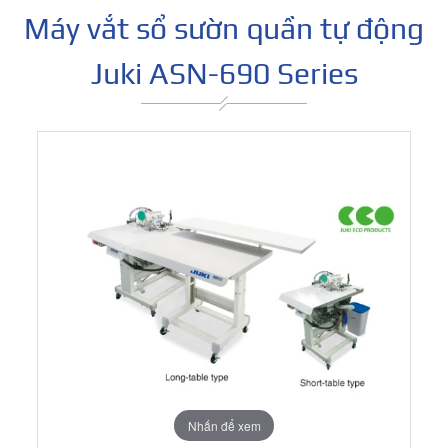
Máy vắt sổ sườn quần tự động
Juki ASN-690 Series
Nhấn để xem
Nhấn để xem