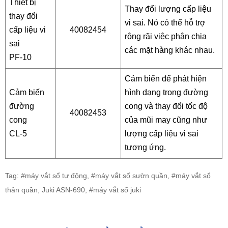
Thiết bị
Thay đổi lượng cấp liệu
thay đổi
vi sai. Nó có thể hỗ trợ
cấp liệu vi
40082454
rộng rãi việc phân chia
sai
các mặt hàng khác nhau.
PF-10
Cảm biến để phát hiện
Cảm biến
hình dạng trong đường
đường
cong và thay đổi tốc độ
40082453
cong
của mũi may cũng như
CL-5
lượng cấp liệu vi sai
tương ứng.
Tag: #máy vắt sổ tự động, #máy vắt sổ sườn quần, #máy vắt sổ
thân quần, Juki ASN-690, #máy vắt sổ juki