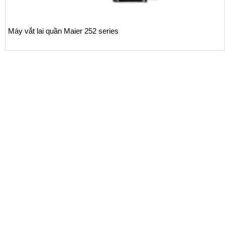
Máy dán túi, đóng túi tự động cho quần, sơ-mi, jeans VM
VMS-K3-878S