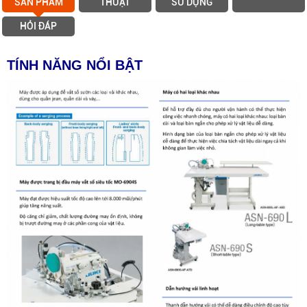
SẢN PHẨM
THUẬT
SỬ DỤNG
HỎI ĐÁP
TÍNH NĂNG NỔI BẬT