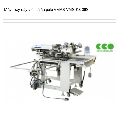
Máy ráp đường sườn tự động Juki AE-200AN Series