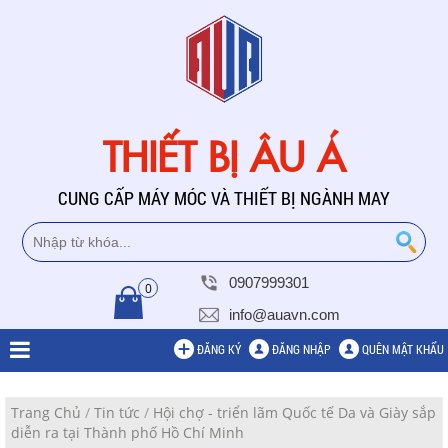
THIẾT BỊ ÂU Á
CUNG CẤP MÁY MÓC VÀ THIẾT BỊ NGÀNH MAY
0907999301
0
info@auavn.com
ĐĂNG KÝ
ĐĂNG NHẬP
QUÊN MẬT KHẨU
Trang Chủ
/
Tin tức
/
Hội chợ - triển lãm Quốc tế Da và Giày sắp
diễn ra tại Thành phố Hồ Chí Minh