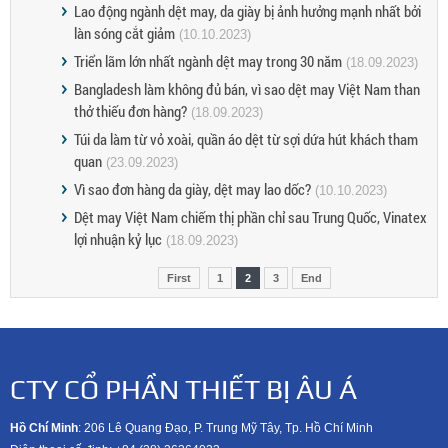
Lao động ngành dệt may, da giày bị ảnh hưởng mạnh nhất bởi
làn sóng cắt giảm
(10.10.2023)
Triển lãm lớn nhất ngành dệt may trong 30 năm
(18.09.2023)
Bangladesh làm không đủ bán, vì sao dệt may Việt Nam than
thở thiếu đơn hàng?
(18.09.2023)
Túi da làm từ vỏ xoài, quần áo dệt từ sợi dứa hút khách tham
quan
(23.09.2023)
Vì sao đơn hàng da giày, dệt may lao dốc?
(10.10.2023)
Dệt may Việt Nam chiếm thị phần chỉ sau Trung Quốc, Vinatex
lợi nhuận kỷ lục
(18.09.2023)
First
1
2
3
End
CTY CỔ PHẦN THIẾT BỊ ÂU Á
Hồ Chí Minh
: 206 Lê Quang Đạo, P. Trung Mỹ Tây, Tp. Hồ Chí Minh