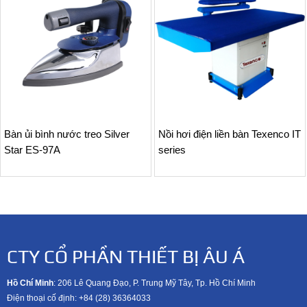
Bàn ủi bình nước treo Silver
Nồi hơi điện liền bàn Texenco IT
Star ES-97A
series
CTY CỔ PHẦN THIẾT BỊ ÂU Á
Hồ Chí Minh
: 206 Lê Quang Đạo, P. Trung Mỹ Tây, Tp. Hồ Chí Minh
Điện thoại cố định: +84 (28) 36364033