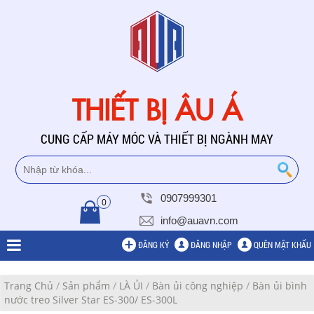
THIẾT BỊ ÂU Á
CUNG CẤP MÁY MÓC VÀ THIẾT BỊ NGÀNH MAY
0907999301
0
info@auavn.com
ĐĂNG KÝ
ĐĂNG NHẬP
QUÊN MẬT KHẨU
Trang Chủ
/
Sản phẩm
/
LÀ ỦI
/
Bàn ủi công nghiệp
/
Bàn ủi bình
nước treo Silver Star ES-300/ ES-300L