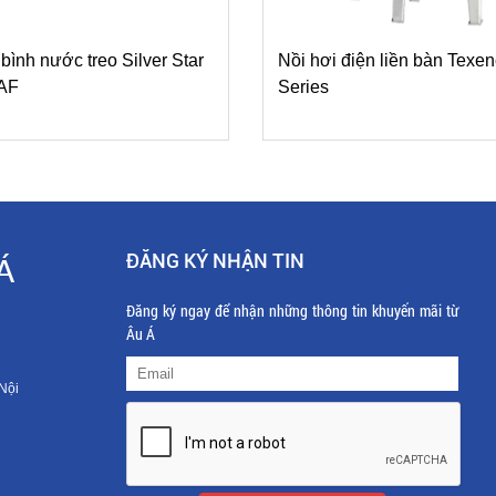
 bình nước treo Silver Star
Nồi hơi điện liền bàn Texe
AF
Series
ĐĂNG KÝ NHẬN TIN
Á
Đăng ký ngay để nhận những thông tin khuyến mãi từ
Âu Á
Nội