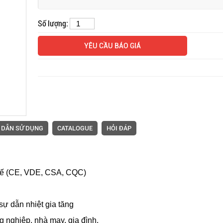
Số lượng:
YÊU CẦU BÁO GIÁ
 DẪN SỬ DỤNG
CATALOGUE
HỎI ĐÁP
tế (CE, VDE, CSA, CQC)
ự dẫn nhiệt gia tăng
 nghiệp, nhà may, gia đình.