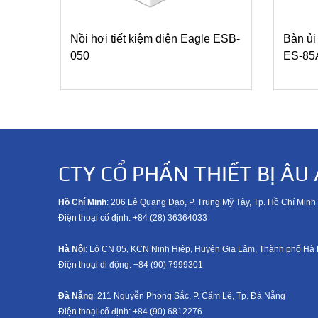
Nồi hơi tiết kiệm điện Eagle ESB-
Bàn ủi
050
ES-85
CTY CỔ PHẦN THIẾT BỊ ÂU 
Hồ Chí Minh
: 206 Lê Quang Đạo, P. Trung Mỹ Tây, Tp. Hồ Chí Minh
Điện thoại cố định: +84 (28) 36364033
Hà Nội
: Lô CN 05, KCN Ninh Hiệp, Huyện Gia Lâm, Thành phố Hà 
Điện thoại di động: +8
4 (90) 7999301
Đà Nẵng
: 211 Nguyễn Phong Sắc, P. Cẩm Lệ, Tp. Đà Nẵng
Điện thoại cố định: +84 (90) 6812276