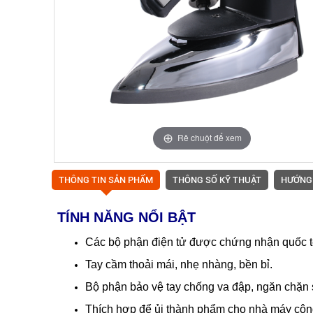
Rê chuột để xem
THÔNG TIN SẢN PHẨM
THÔNG SỐ KỸ THUẬT
HƯỚNG
TÍNH NĂNG NỔI BẬT
Các bộ phận điện tử được chứng nhận quốc 
Tay cầm thoải mái, nhẹ nhàng, bền bỉ.
Bộ phận bảo vệ tay chống va đập, ngăn chặn s
Thích hợp để ủi thành phẩm cho nhà máy công