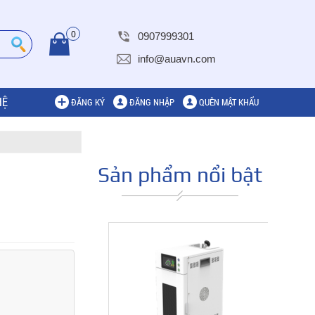
0
0907999301
info@auavn.com
HỆ
ĐĂNG KÝ
ĐĂNG NHẬP
QUÊN MẬT KHẨU
Sản phẩm nổi bật