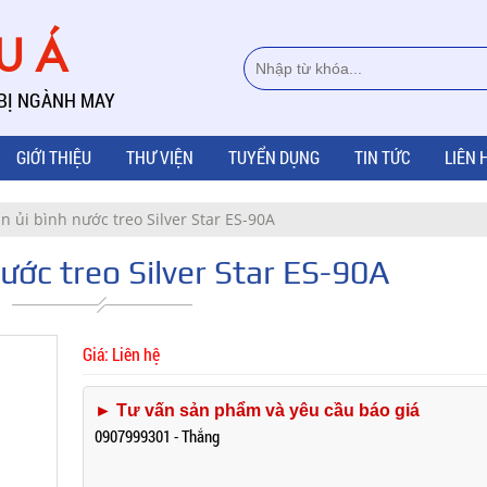
ÂU Á
 BỊ NGÀNH MAY
GIỚI THIỆU
THƯ VIỆN
TUYỂN DỤNG
TIN TỨC
LIÊN 
n ủi bình nước treo Silver Star ES-90A
nước treo Silver Star ES-90A
Giá: Liên hệ
► Tư vấn sản phẩm và yêu cầu báo giá
0907999301 - Thắng