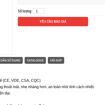
Số lượng:
YÊU CẦU BÁO GIÁ
 DẪN SỬ DỤNG
CATALOGUE
HỎI ĐÁP
tế (CE, VDE, CSA, CQC)
 thoải mái, nhẹ nhàng hơn, an toàn nhờ tính cách nhiệt.
ện đại.