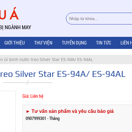
ÂU Á
 BỊ NGÀNH MAY
GIỚI THIỆU
THƯ VIỆN
TUYỂN DỤNG
TIN TỨC
LIÊN 
n ủi bình nước treo Silver Star ES-94A/ ES-94AL
treo Silver Star ES-94A/ ES-94AL
Giá: Liên hệ
► Tư vấn sản phẩm và yêu cầu báo giá
0907999301 - Thắng