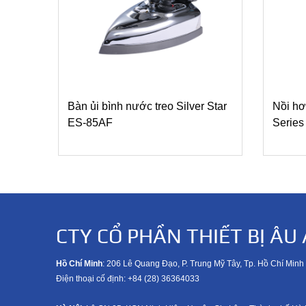
Bàn ủi bình nước treo Silver Star
Nồi hơ
ES-85AF
Series
CTY CỔ PHẦN THIẾT BỊ ÂU 
Hồ Chí Minh
: 206 Lê Quang Đạo, P. Trung Mỹ Tây, Tp. Hồ Chí Minh
Điện thoại cố định: +84 (28) 36364033