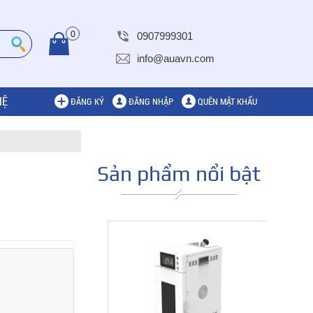
0
0907999301
info@auavn.com
HỆ
ĐĂNG KÝ
ĐĂNG NHẬP
QUÊN MẬT KHẨU
Sản phẩm nổi bật