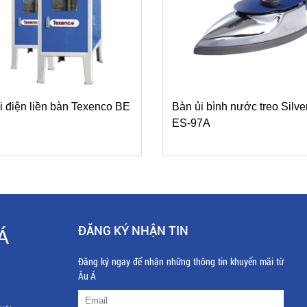
i điện liền bàn Texenco BE
Bàn ủi bình nước treo Silve
ES-97A
ĐĂNG KÝ NHẬN TIN
Á
Đăng ký ngay để nhận những thông tin khuyến mãi từ
Âu Á