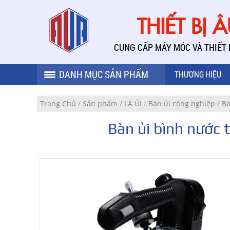
THIẾT BỊ 
CUNG CẤP MÁY MÓC VÀ THIẾT
DANH MỤC SẢN PHẨM
THƯƠNG HIỆU
Trang Chủ
/
Sản phẩm
/
LÀ ỦI
/
Bàn ủi công nghiệp
/
Bà
Bàn ủi bình nước 