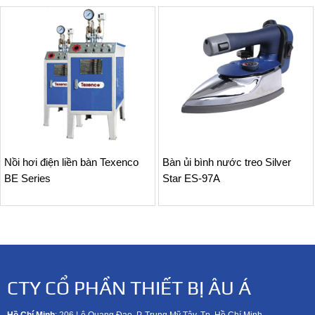
Nồi hơi điện liền bàn Texenco
Bàn ủi bình nước treo Silver
BE Series
Star ES-97A
CTY CỔ PHẦN THIẾT BỊ ÂU Á
Hồ Chí Minh
: 206 Lê Quang Đạo, P. Trung Mỹ Tây, Tp. Hồ Chí Minh