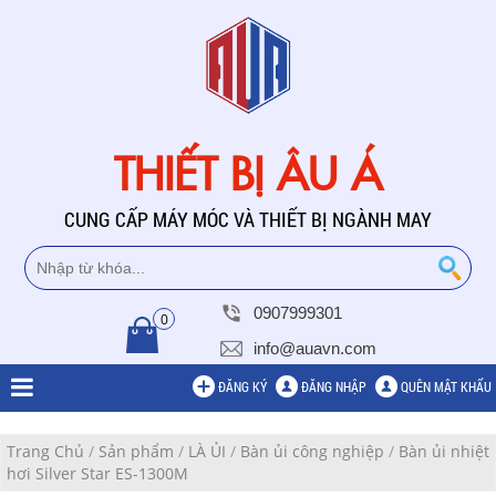
THIẾT BỊ ÂU Á
CUNG CẤP MÁY MÓC VÀ THIẾT BỊ NGÀNH MAY
0907999301
0
info@auavn.com
ĐĂNG KÝ
ĐĂNG NHẬP
QUÊN MẬT KHẨU
Trang Chủ
/
Sản phẩm
/
LÀ ỦI
/
Bàn ủi công nghiệp
/
Bàn ủi nhiệt
hơi Silver Star ES-1300M