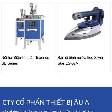
Nồi hơi điện liền bàn Texenco
Bàn ủi bình nước treo Silver
BE Series
Star ES-97A
CTY CỔ PHẦN THIẾT BỊ ÂU Á
Hồ Chí Minh
: 206 Lê Quang Đạo, P. Trung Mỹ Tây, Tp. Hồ Chí Minh