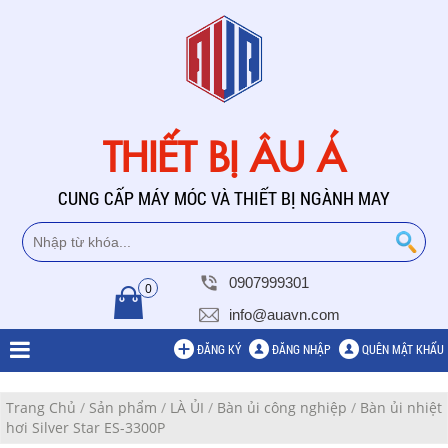
THIẾT BỊ ÂU Á
CUNG CẤP MÁY MÓC VÀ THIẾT BỊ NGÀNH MAY
0907999301
0
info@auavn.com
ĐĂNG KÝ
ĐĂNG NHẬP
QUÊN MẬT KHẨU
Trang Chủ
/
Sản phẩm
/
LÀ ỦI
/
Bàn ủi công nghiệp
/
Bàn ủi nhiệt
hơi Silver Star ES-3300P