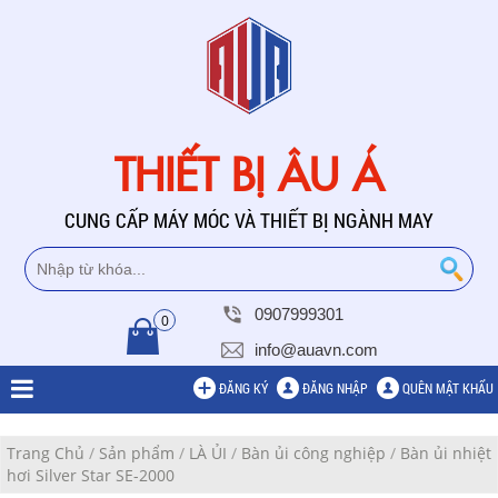
THIẾT BỊ ÂU Á
CUNG CẤP MÁY MÓC VÀ THIẾT BỊ NGÀNH MAY
0907999301
0
info@auavn.com
ĐĂNG KÝ
ĐĂNG NHẬP
QUÊN MẬT KHẨU
Trang Chủ
/
Sản phẩm
/
LÀ ỦI
/
Bàn ủi công nghiệp
/
Bàn ủi nhiệt
hơi Silver Star SE-2000