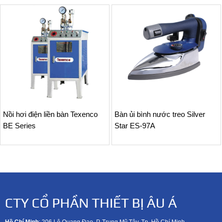
Nồi hơi điện liền bàn Texenco
Bàn ủi bình nước treo Silver
BE Series
Star ES-97A
CTY CỔ PHẦN THIẾT BỊ ÂU Á
Hồ Chí Minh
: 206 Lê Quang Đạo, P. Trung Mỹ Tây, Tp. Hồ Chí Minh