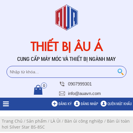
THIẾT BỊ ÂU Á
CUNG CẤP MÁY MÓC VÀ THIẾT BỊ NGÀNH MAY
0907999301
0
info@auavn.com
ĐĂNG KÝ
ĐĂNG NHẬP
QUÊN MẬT KHẨU
Trang Chủ
/
Sản phẩm
/
LÀ ỦI
/
Bàn ủi công nghiệp
/
Bàn ủi toàn
hơi Silver Star BS-8SC