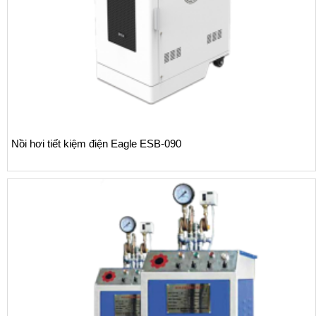
Nồi hơi tiết kiệm điện Eagle ESB-090