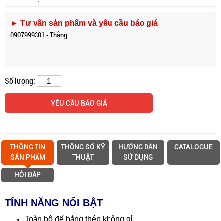
► Tư vấn sản phẩm và yêu cầu báo giá
0907999301 - Thắng
Số lượng:
YÊU CẦU BÁO GIÁ
THÔNG TIN
THÔNG SỐ KỸ
HƯỚNG DẪN
CATALOGUE
SẢN PHẨM
THUẬT
SỬ DỤNG
HỎI ĐÁP
TÍNH NĂNG NỔI BẬT
Toàn bộ đế bằng thép không gỉ