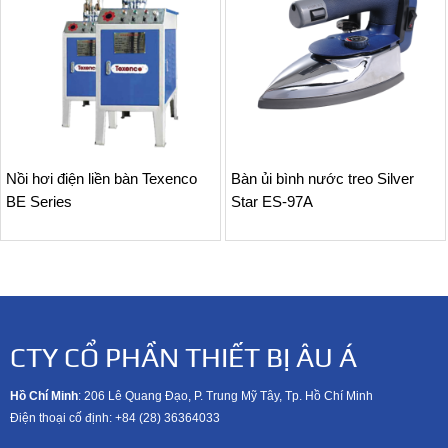
Nồi hơi điện liền bàn Texenco
Bàn ủi bình nước treo Silver
BE Series
Star ES-97A
CTY CỔ PHẦN THIẾT BỊ ÂU Á
Hồ Chí Minh
: 206 Lê Quang Đạo, P. Trung Mỹ Tây, Tp. Hồ Chí Minh
Điện thoại cố định: +84 (28) 36364033