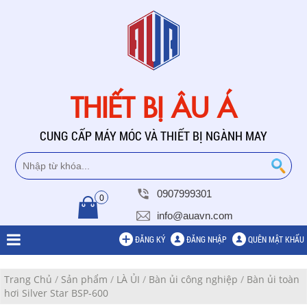
THIẾT BỊ ÂU Á
CUNG CẤP MÁY MÓC VÀ THIẾT BỊ NGÀNH MAY
0907999301
0
info@auavn.com
ĐĂNG KÝ
ĐĂNG NHẬP
QUÊN MẬT KHẨU
Trang Chủ
/
Sản phẩm
/
LÀ ỦI
/
Bàn ủi công nghiệp
/
Bàn ủi toàn
hơi Silver Star BSP-600