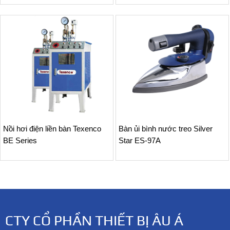
Nồi hơi điện liền bàn Texenco
Bàn ủi bình nước treo Silver
BE Series
Star ES-97A
CTY CỔ PHẦN THIẾT BỊ ÂU Á