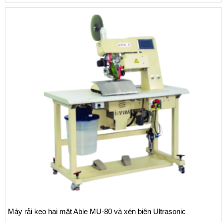
Máy rải keo hai mặt Able MU-80 và xén biên Ultrasonic