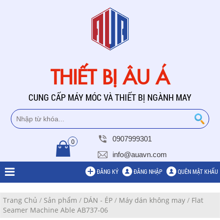
THIẾT BỊ ÂU Á
CUNG CẤP MÁY MÓC VÀ THIẾT BỊ NGÀNH MAY
0907999301
0
info@auavn.com
ĐĂNG KÝ
ĐĂNG NHẬP
QUÊN MẬT KHẨU
Trang Chủ
/
Sản phẩm
/
DÁN - ÉP
/
Máy dán không may
/
Flat
Seamer Machine Able AB737-06