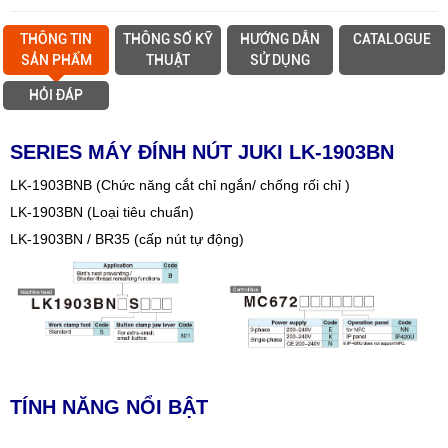
THÔNG TIN
THÔNG SỐ KỸ
HƯỚNG DẪN
CATALOGUE
SẢN PHẨM
THUẬT
SỬ DỤNG
HỎI ĐÁP
SERIES MÁY ĐÍNH NÚT JUKI LK-1903BN
LK-1903BNB (Chức năng cắt chỉ ngắn/ chống rối chỉ )
LK-1903BN (Loại tiêu chuẩn)
LK-1903BN / BR35 (cấp nút tự động)
TÍNH NĂNG NỔI BẬT