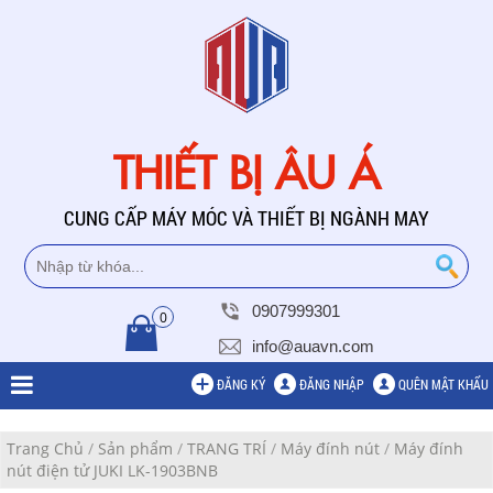
THIẾT BỊ ÂU Á
CUNG CẤP MÁY MÓC VÀ THIẾT BỊ NGÀNH MAY
0907999301
0
info@auavn.com
ĐĂNG KÝ
ĐĂNG NHẬP
QUÊN MẬT KHẨU
Trang Chủ
/
Sản phẩm
/
TRANG TRÍ
/
Máy đính nút
/
Máy đính
nút điện tử JUKI LK-1903BNB