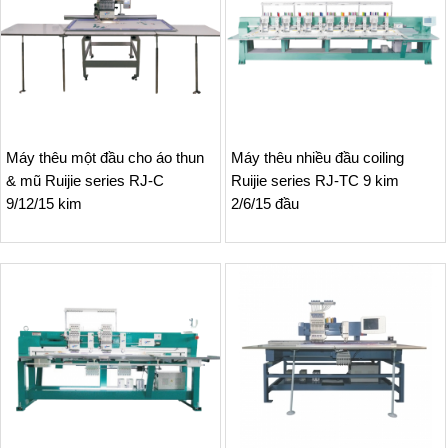
Máy thêu một đầu cho áo thun
Máy thêu nhiều đầu coiling
& mũ Ruijie series RJ-C
Ruijie series RJ-TC 9 kim
9/12/15 kim
2/6/15 đầu