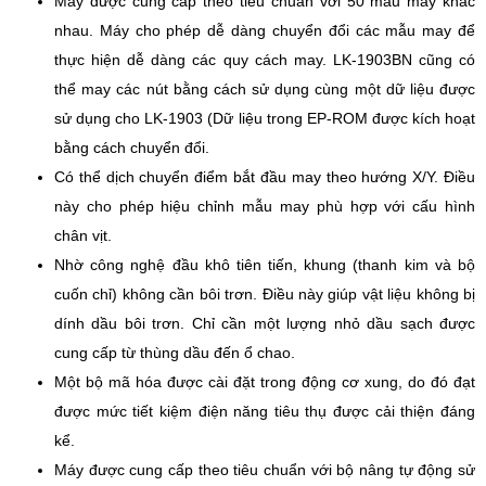
Máy được cung cấp theo tiêu chuẩn với 50 mẫu may khác
nhau. Máy cho phép dễ dàng chuyển đổi các mẫu may để
thực hiện dễ dàng các quy cách may. LK-1903BN cũng có
thể may các nút bằng cách sử dụng cùng một dữ liệu được
sử dụng cho LK-1903 (Dữ liệu trong EP-ROM được kích hoạt
bằng cách chuyển đổi.
Có thể dịch chuyển điểm bắt đầu may theo hướng X/Y. Điều
này cho phép hiệu chỉnh mẫu may phù hợp với cấu hình
chân vịt.
Nhờ công nghệ đầu khô tiên tiến, khung (thanh kim và bộ
cuốn chỉ) không cần bôi trơn. Điều này giúp vật liệu không bị
dính dầu bôi trơn. Chỉ cần một lượng nhỏ dầu sạch được
cung cấp từ thùng dầu đến ổ chao.
Một bộ mã hóa được cài đặt trong động cơ xung, do đó đạt
được mức tiết kiệm điện năng tiêu thụ được cải thiện đáng
kể.
Máy được cung cấp theo tiêu chuẩn với bộ nâng tự động sử