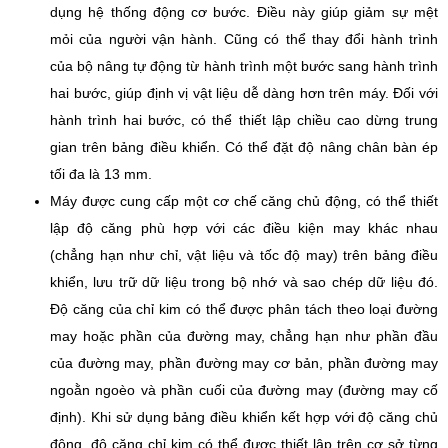
dụng hệ thống động cơ bước. Điều này giúp giảm sự mệt
mỏi của người vận hành. Cũng có thể thay đổi hành trình
của bộ nâng tự động từ hành trình một bước sang hành trình
hai bước, giúp định vị vật liệu dễ dàng hơn trên máy. Đối với
hành trình hai bước, có thể thiết lập chiều cao dừng trung
gian trên bảng điều khiển. Có thể đặt độ nâng chân bàn ép
tối đa là 13 mm.
Máy được cung cấp một cơ chế căng chủ động, có thể thiết
lập độ căng phù hợp với các điều kiện may khác nhau
(chẳng hạn như chỉ, vật liệu và tốc độ may) trên bảng điều
khiển, lưu trữ dữ liệu trong bộ nhớ và sao chép dữ liệu đó.
Độ căng của chỉ kim có thể được phân tách theo loại đường
may hoặc phần của đường may, chẳng hạn như phần đầu
của đường may, phần đường may cơ bản, phần đường may
ngoằn ngoèo và phần cuối của đường may (đường may cố
định). Khi sử dụng bảng điều khiển kết hợp với độ căng chủ
động, độ căng chỉ kim có thể được thiết lập trên cơ sở từng