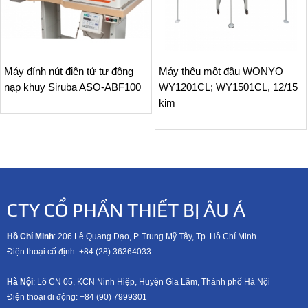
Máy đính nút điện tử tự động
Máy thêu một đầu WONYO
nạp khuy Siruba ASO-ABF100
WY1201CL; WY1501CL, 12/15
kim
CTY CỔ PHẦN THIẾT BỊ ÂU Á
Hồ Chí Minh
: 206 Lê Quang Đạo, P. Trung Mỹ Tây, Tp. Hồ Chí Minh
Điện thoại cố định: +84 (28) 36364033
Hà Nội
: Lô CN 05, KCN Ninh Hiệp, Huyện Gia Lâm, Thành phố Hà Nội
Điện thoại di động: +8
4 (90) 7999301