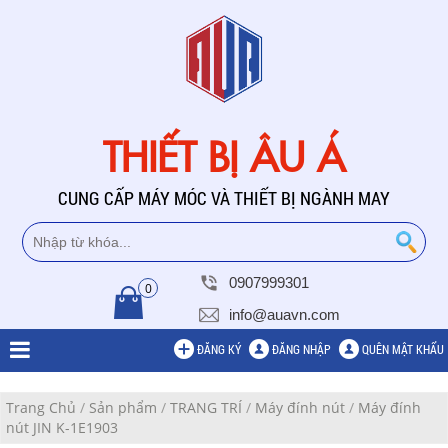
THIẾT BỊ ÂU Á
CUNG CẤP MÁY MÓC VÀ THIẾT BỊ NGÀNH MAY
0907999301
0
info@auavn.com
ĐĂNG KÝ
ĐĂNG NHẬP
QUÊN MẬT KHẨU
Trang Chủ
/
Sản phẩm
/
TRANG TRÍ
/
Máy đính nút
/
Máy đính
nút JIN K-1E1903