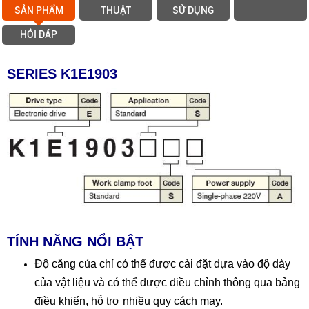
SẢN PHẨM
THUẬT
SỬ DỤNG
HỎI ĐÁP
SERIES K1E1903
​TÍNH NĂNG NỔI BẬT
Độ căng của chỉ có thể được cài đặt dựa vào độ dày
của vật liệu và có thể được điều chỉnh thông qua bảng
điều khiển, hỗ trợ nhiều quy cách may.