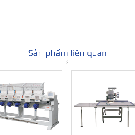
Máy thùa khuy đầu bằng
điện tử Siruba LBHS-17
Sản phẩm liên quan