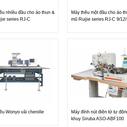
êu nhiều đầu cho áo thun &
Máy thêu một đầu cho áo t
jie series RJ-C
mũ Ruijie series RJ-C 9/12
êu Wonyo vải chenille
Máy đính nút điện tử tự độ
khuy Siruba ASO-ABF100