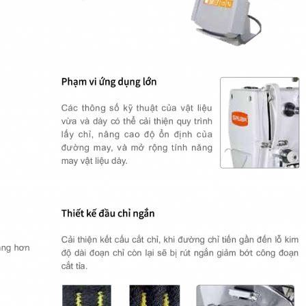
1903S
ES-920
Máy đính nút SHANGGONG
Máy quấn chân nút tự đ
GE 1903E Series
dùng chỉ thun MMS MK-