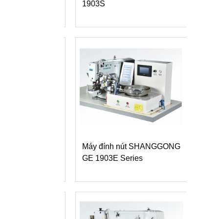
1903S
ES-920
ộng
Máy đính nút SHANGGONG
Máy quấn chân n
18
GE 1903E Series
dùng chỉ thun M