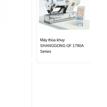
 độ
Máy thùa khuy
Máy đính bọ dạng
SHANGGONG GF 1790A
cao Siruba PK52
Series