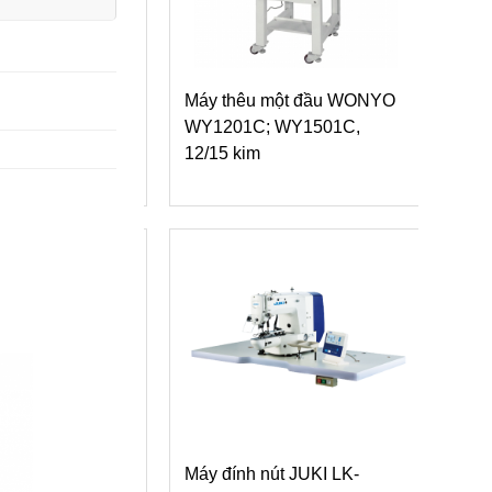
ie
Máy thêu một đầu WONYO
Máy thêu nhiều đ
0/30
WY1201C; WY1501C,
series RJ 9 kim, 
12/15 kim
đầu
gle
Máy đính nút JUKI LK-
Máy rẽ đường vắ