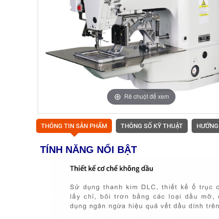
Rê chuột để xem
THÔNG TIN SẢN PHẨM
THÔNG SỐ KỸ THUẬT
HƯỚNG
TÍNH NĂNG NỔI BẬT