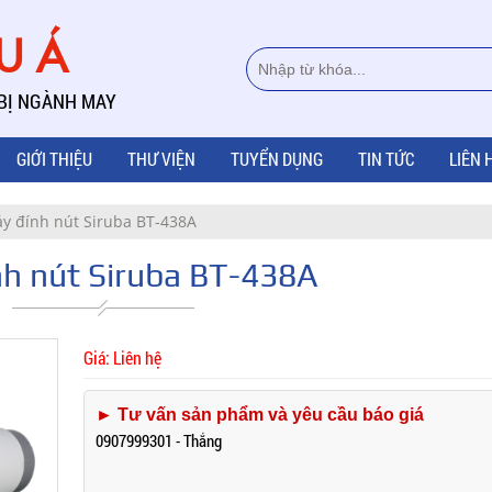
ÂU Á
 BỊ NGÀNH MAY
GIỚI THIỆU
THƯ VIỆN
TUYỂN DỤNG
TIN TỨC
LIÊN 
y đính nút Siruba BT-438A
h nút Siruba BT-438A
Giá: Liên hệ
► Tư vấn sản phẩm và yêu cầu báo giá
0907999301 - Thắng