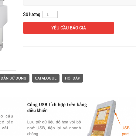
Số lượng:
Máy thêu một đầu WONYO
Máy thêu nhiều đầu Ruij
YÊU CẦU BÁO GIÁ
WY1201C; WY1501C,
series RJ 9 kim, 12/15/2
12/15 kim
đầu
 DẪN SỬ DỤNG
CATALOGUE
HỎI ĐÁP
Máy đính nút JUKI LK-
Máy rẽ đường vắt sổ Ea