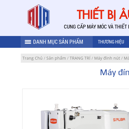
THIẾT BỊ 
CUNG CẤP MÁY MÓC VÀ THIẾT
DANH MỤC SẢN PHẨM
THƯƠNG HIỆU
Trang Chủ
/
Sản phẩm
/
TRANG TRÍ
/
Máy đính nút
/
Má
Máy đín