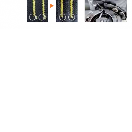
Máy thùa khuy
Máy đính bọ dạng cơ tốc
SHANGGONG GF 1790A
cao Siruba PK522
Series