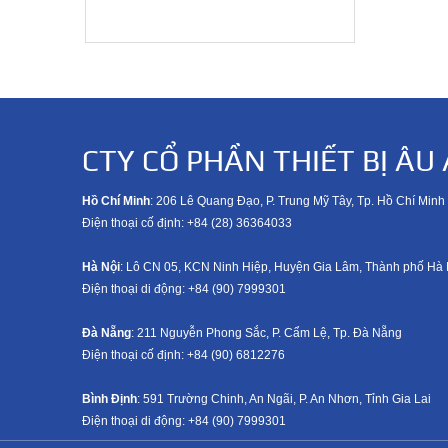
CTY CỔ PHẦN THIẾT BỊ ÂU 
Hồ Chí Minh
: 206 Lê Quang Đạo, P. Trung Mỹ Tây, Tp. Hồ Chí Minh
Điện thoại cố định: +84 (28) 36364033
Hà Nội
: Lô CN 05, KCN Ninh Hiệp, Huyện Gia Lâm, Thành phố Hà 
Điện thoại di động: +8
4 (90) 7999301
Đà Nẵng
: 211 Nguyễn Phong Sắc, P. Cẩm Lệ, Tp. Đà Nẵng
Điện thoại cố định: +84 (90) 6812276
Bình Định
: 591 Trường Chinh, An Ngãi, P. An Nhơn, Tỉnh Gia Lai
Điện thoại di động: +8
4 (90) 7999301