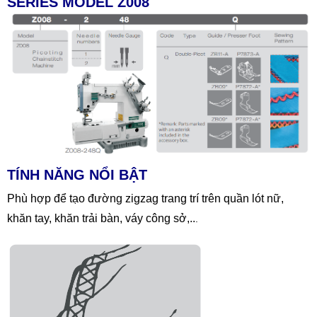
SERIES MODEL Z008
TÍNH NĂNG NỔI BẬT
Phù hợp để tạo đường zigzag trang trí trên quần lót nữ,
khăn tay, khăn trải bàn, váy công sở,..
.