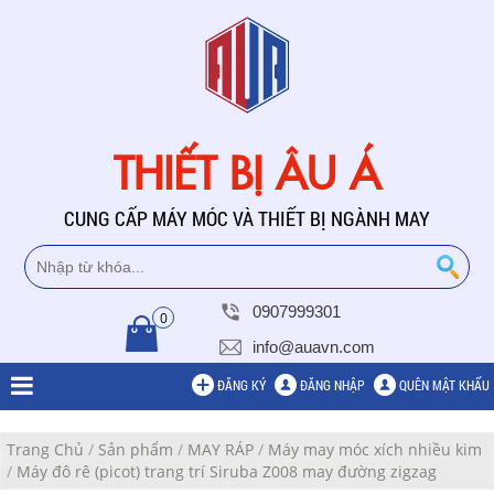
THIẾT BỊ ÂU Á
CUNG CẤP MÁY MÓC VÀ THIẾT BỊ NGÀNH MAY
0907999301
0
info@auavn.com
ĐĂNG KÝ
ĐĂNG NHẬP
QUÊN MẬT KHẨU
Trang Chủ
/
Sản phẩm
/
MAY RÁP
/
Máy may móc xích nhiều kim
/
Máy đô rê (picot) trang trí Siruba Z008 may đường zigzag