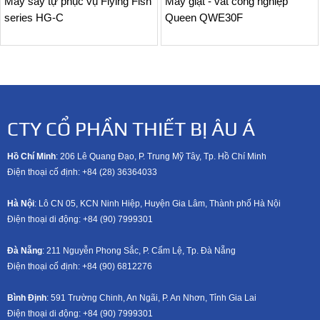
Máy sấy tự phục vụ Flying Fish
Máy giặt - vắt công nghiệp
series HG-C
Queen QWE30F
CTY CỔ PHẦN THIẾT BỊ ÂU Á
Hồ Chí Minh
: 206 Lê Quang Đạo, P. Trung Mỹ Tây, Tp. Hồ Chí Minh
Điện thoại cố định: +84 (28) 36364033
Hà Nội
: Lô CN 05, KCN Ninh Hiệp, Huyện Gia Lâm, Thành phố Hà Nội
Điện thoại di động: +8
4 (90) 7999301
Đà Nẵng
: 211 Nguyễn Phong Sắc, P. Cẩm Lệ, Tp. Đà Nẵng
Điện thoại cố định: +84 (90) 6812276
Bình Định
: 591 Trường Chinh, An Ngãi, P. An Nhơn, Tỉnh Gia Lai
Điện thoại di động: +8
4 (90) 7999301