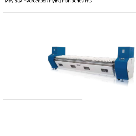
Máy sấy Hydrocabon Flying Fish series HG