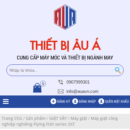
THIẾT BỊ ÂU Á
CUNG CẤP MÁY MÓC VÀ THIẾT BỊ NGÀNH MAY
0907999301
0
info@auavn.com
ĐĂNG KÝ
ĐĂNG NHẬP
QUÊN MẬT KHẨU
Trang Chủ
/
Sản phẩm
/
GIẶT SẤY
/
Máy giặt
/
Máy giặt công
nghiệp nghiêng Flying Fish series SXT