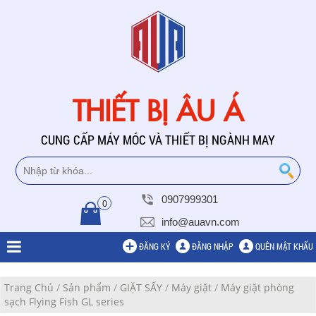
THIẾT BỊ ÂU Á
CUNG CẤP MÁY MÓC VÀ THIẾT BỊ NGÀNH MAY
0907999301
0
info@auavn.com
ĐĂNG KÝ
ĐĂNG NHẬP
QUÊN MẬT KHẨU
Trang Chủ
/
Sản phẩm
/
GIẶT SẤY
/
Máy giặt
/
Máy giặt phòng
sạch Flying Fish GL series