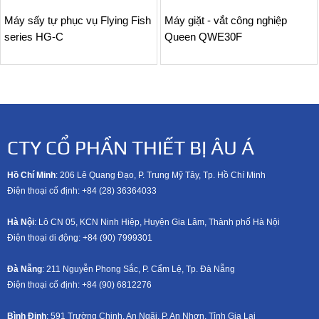
Máy sấy tự phục vụ Flying Fish
Máy giặt - vắt công nghiệp
series HG-C
Queen QWE30F
CTY CỔ PHẦN THIẾT BỊ ÂU Á
Hồ Chí Minh
: 206 Lê Quang Đạo, P. Trung Mỹ Tây, Tp. Hồ Chí Minh
Điện thoại cố định: +84 (28) 36364033
Hà Nội
: Lô CN 05, KCN Ninh Hiệp, Huyện Gia Lâm, Thành phố Hà Nội
Điện thoại di động: +8
4 (90) 7999301
Đà Nẵng
: 211 Nguyễn Phong Sắc, P. Cẩm Lệ, Tp. Đà Nẵng
Điện thoại cố định: +84 (90) 6812276
Bình Định
: 591 Trường Chinh, An Ngãi, P. An Nhơn, Tỉnh Gia Lai