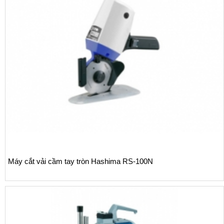
Máy khử độ co và định hình vải Autex ASF-1800