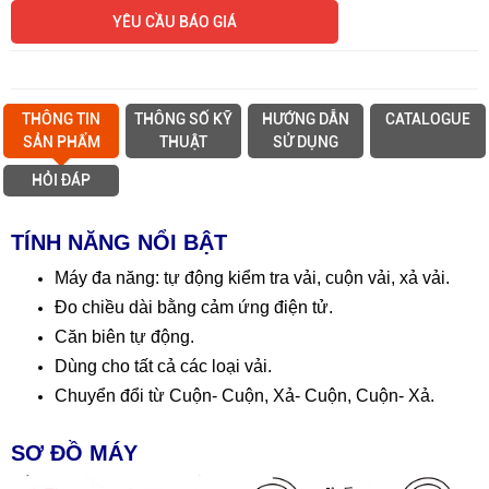
YÊU CẦU BÁO GIÁ
THÔNG TIN
THÔNG SỐ KỸ
HƯỚNG DẪN
CATALOGUE
SẢN PHẨM
THUẬT
SỬ DỤNG
HỎI ĐÁP
TÍNH NĂNG NỔI BẬT
Máy đa năng: tự động kiểm tra vải, cuộn vải, xả vải.
Đo chiều dài bằng cảm ứng điện tử.
Căn biên tự động.
Dùng cho tất cả các loại vải.
Chuyển đổi từ Cuộn- Cuộn, Xả- Cuộn, Cuộn- Xả.
SƠ ĐỒ MÁY