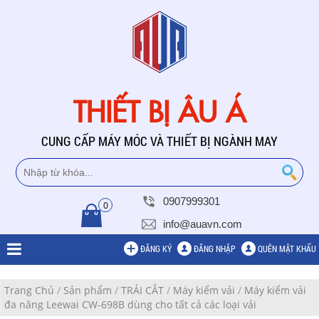
THIẾT BỊ ÂU Á
CUNG CẤP MÁY MÓC VÀ THIẾT BỊ NGÀNH MAY
0907999301
0
info@auavn.com
ĐĂNG KÝ
ĐĂNG NHẬP
QUÊN MẬT KHẨU
Trang Chủ
/
Sản phẩm
/
TRẢI CẮT
/
Máy kiểm vải
/
Máy kiểm vải
đa năng Leewai CW-698B dùng cho tất cả các loại vải