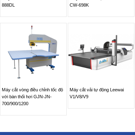
888DL
CW-698K
Máy cắt vòng điều chỉnh tốc độ
Máy cắt vải tự động Leewai
với bàn thổi hơi GJN-JN-
V1/V8/V9
700/900/1200