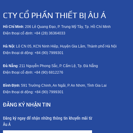
CTY CỔ PHẦN THIẾT BỊ ÂU Á
Hồ Chí Minh
: 206 Lê Quang Đạo, P. Trung Mỹ Tây, Tp. Hồ Chí Minh
Điện thoại cố định: +84 (28) 36364033
Hà Nội
: Lô CN 05, KCN Ninh Hiệp, Huyện Gia Lâm, Thành phố Hà Nội
Điện thoại di động: +8
4 (90) 7999301
Đà Nẵng
: 211 Nguyễn Phong Sắc, P. Cẩm Lệ, Tp. Đà Nẵng
Điện thoại cố định: +84 (90) 6812276
Bình Định
: 591 Trường Chinh, An Ngãi, P. An Nhơn, Tỉnh Gia Lai
Điện thoại di động: +8
4 (90) 7999301
ĐĂNG KÝ NHẬN TIN
Đăng ký ngay để nhận những thông tin khuyến mãi từ
Âu Á