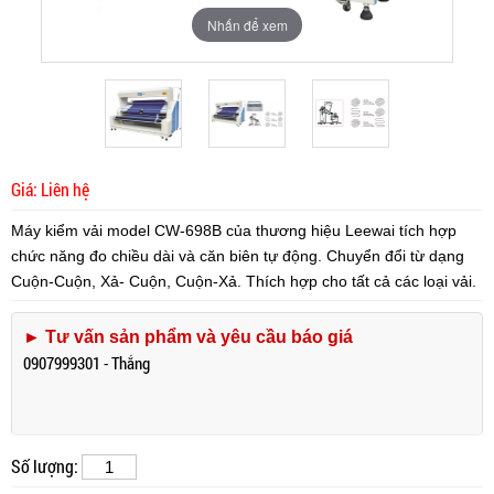
Nhấn để xem
Nhấn để xem
Nhấn để xem
Giá: Liên hệ
Máy kiểm vải model CW-698B
của
thương hiệu Leewai tích hợp
chức năng đo chiều dài và căn biên tự động. Chuyển đổi từ dạng
Cuộn-Cuộn, Xả- Cuộn, Cuộn-Xả. Thích hợp cho tất cả các loại vải.
► Tư vấn sản phẩm và yêu cầu báo giá
0907999301 - Thắng
Số lượng: