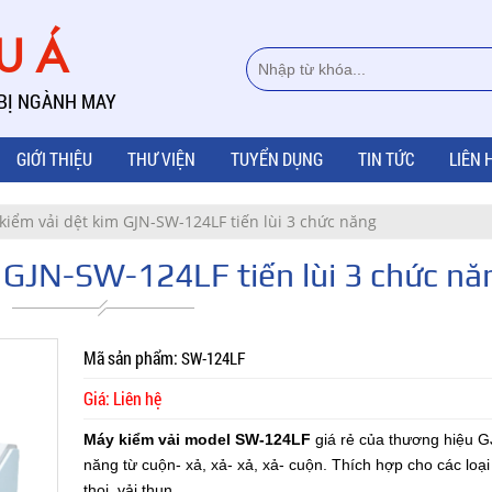
ÂU Á
 BỊ NGÀNH MAY
GIỚI THIỆU
THƯ VIỆN
TUYỂN DỤNG
TIN TỨC
LIÊN 
kiểm vải dệt kim GJN-SW-124LF tiến lùi 3 chức năng
 GJN-SW-124LF tiến lùi 3 chức nă
Mã sản phẩm:
SW-124LF
Giá: Liên hệ
Máy kiểm vải model SW-124LF
giá rẻ của thương hiệu G
năng từ cuộn- xả, xả- xả, xả- cuộn. Thích hợp cho các loại 
thoi, vải thun,...