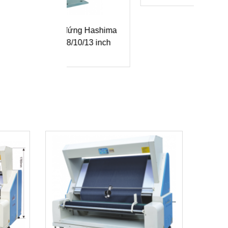
Máy
i đứng Hashima
vải
/8/10/13 inch
ED-