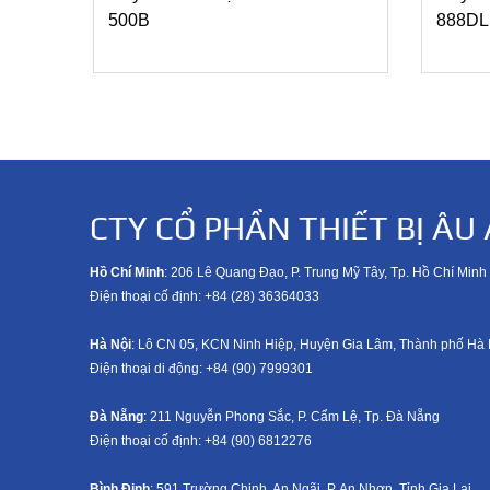
500B
888DL
CTY CỔ PHẦN THIẾT BỊ ÂU 
Hồ Chí Minh
: 206 Lê Quang Đạo, P. Trung Mỹ Tây, Tp. Hồ Chí Minh
Điện thoại cố định: +84 (28) 36364033
Hà Nội
: Lô CN 05, KCN Ninh Hiệp, Huyện Gia Lâm, Thành phố Hà 
Điện thoại di động: +8
4 (90) 7999301
Đà Nẵng
: 211 Nguyễn Phong Sắc, P. Cẩm Lệ, Tp. Đà Nẵng
Điện thoại cố định: +84 (90) 6812276
Bình Định
: 591 Trường Chinh, An Ngãi, P. An Nhơn, Tỉnh Gia Lai