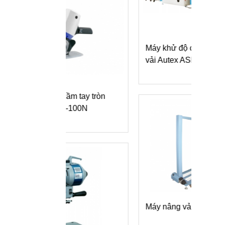
Máy khử độ co và định hình
vải Autex ASF-1800
Máy
 cầm tay tròn
vải
S-100N
Máy nâng vải EAGLE LT-19