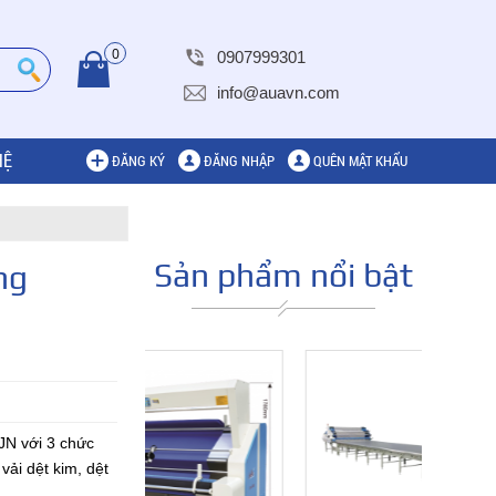
0
0907999301
info@auavn.com
HỆ
ĐĂNG KÝ
ĐĂNG NHẬP
QUÊN MẬT KHẨU
Sản phẩm nổi bật
ng
JN với 3 chức
vải dệt kim, dệt