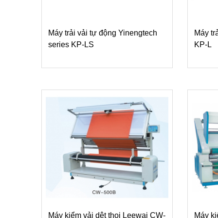
Máy trải vải tự động Yinengtech
Máy tr
series KP-LS
KP-L
Máy kiểm vải dệt thoi Leewai CW-
Máy ki