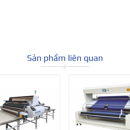
Máy kiểm vải dùng cho cuộn
vải lớn GJN-SW-124SRK-
Máy cắt vả
ED-LF-DL
KS-AUV 6/7
Sản phẩm liên quan