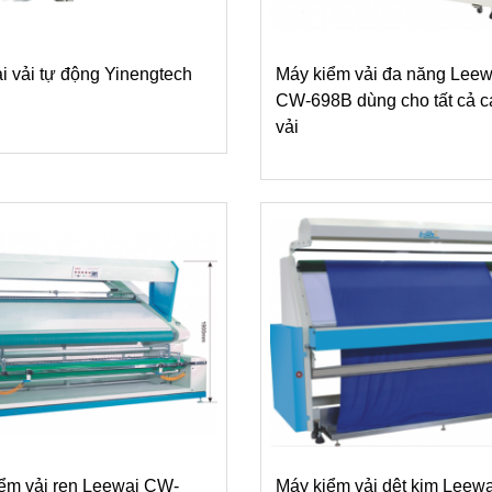
ải vải tự động Yinengtech
Máy kiểm vải đa năng Leew
CW-698B dùng cho tất cả cá
vải
ểm vải ren Leewai CW-
Máy kiểm vải dệt kim Leew