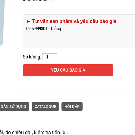
► Tư vấn sản phẩm và yêu cầu báo giá
Máy cắt vải tự động
Máy kiểm v
0907999301 - Thắng
Hashima KMC series
Leewai CW
tất cả các l
Số lượng:
YÊU CẦU BÁO GIÁ
 DẪN SỬ DỤNG
CATALOGUE
HỎI ĐÁP
Máy đảo vải ống & may một
kim/vắt sổ GJN SW-285SP-
Máy cắt vòn
, đo chiều dài, kiểm tra tiến-lùi.