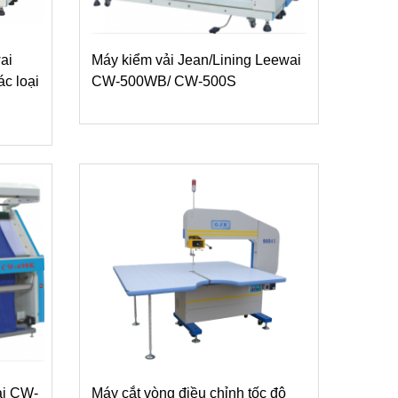
ai
Máy kiểm vải Jean/Lining Leewai
c loại
CW-500WB/ CW-500S
ai CW-
Máy cắt vòng điều chỉnh tốc độ