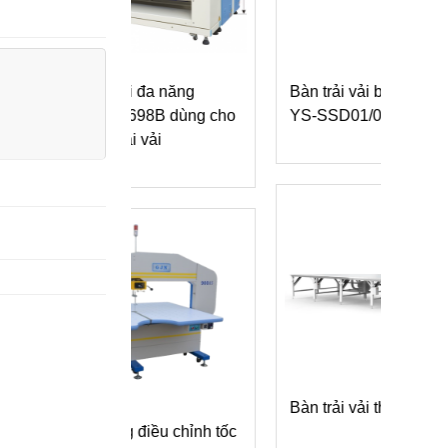
ải đa năng
Bàn trải vải băng tải YALIS-
Máy 
-698B dùng cho
YS-SSD01/02/03
Has
oại vải
Bàn trải vải thổi hơi
Máy
g điều chỉnh tốc
kim