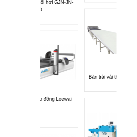
thổi hơi GJN-JN-
1/2
00
Bàn trải vải thủ công
Máy 
i tự động Leewai
Yin