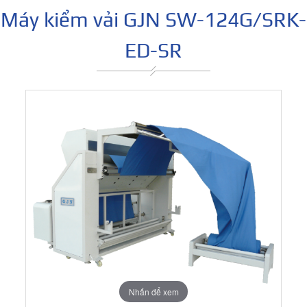
Máy kiểm vải GJN SW-124G/SRK-
ED-SR
Nhấn để xem
Nhấn để xem
Nhấn để xem
Nhấn để xem
Nhấn để xem