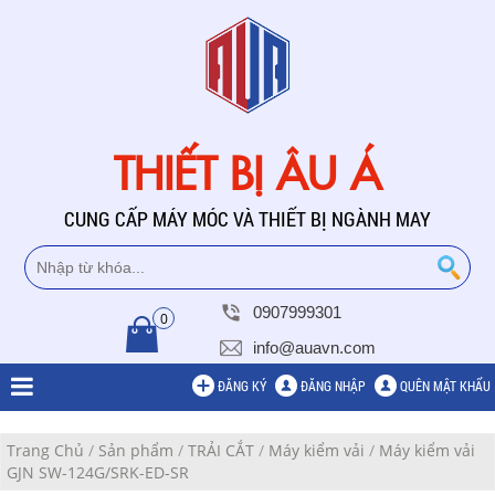
THIẾT BỊ ÂU Á
CUNG CẤP MÁY MÓC VÀ THIẾT BỊ NGÀNH MAY
0907999301
0
info@auavn.com
ĐĂNG KÝ
ĐĂNG NHẬP
QUÊN MẬT KHẨU
Trang Chủ
/
Sản phẩm
/
TRẢI CẮT
/
Máy kiểm vải
/
Máy kiểm vải
GJN SW-124G/SRK-ED-SR