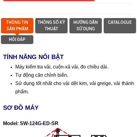
THÔNG TIN
THÔNG SỐ KỸ
HƯỚNG DẪN
CATALOGUE
SẢN PHẨM
THUẬT
SỬ DỤNG
HỎI ĐÁP
TÍNH NĂNG NỔI BẬT
Máy kiểm tra vải, cuộn-xả vải, đo chiều dài.
Tự động căn chỉnh biên.
Sử dụng tốt nhất cho vải dệt kim, vải greige, vải thành
phẩm.
SƠ ĐỒ MÁY
Model: SW-124G-ED-SR