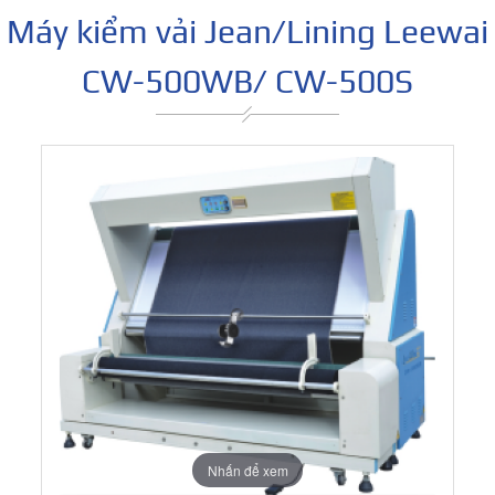
Máy kiểm vải Jean/Lining Leewai
CW-500WB/ CW-500S
Nhấn để xem
Nhấn để xem
Nhấn để xem
Nhấn để xem