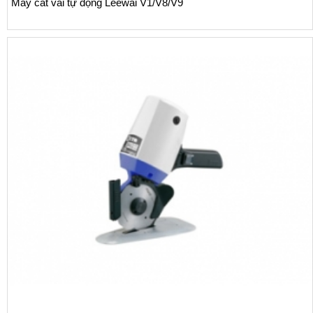
Máy cắt vải tự động Leewai V1/V8/V9