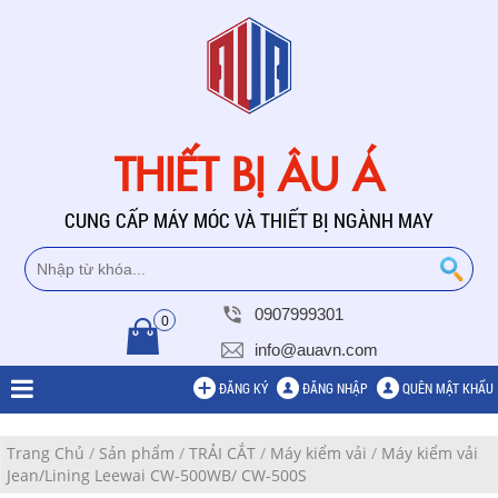
THIẾT BỊ ÂU Á
CUNG CẤP MÁY MÓC VÀ THIẾT BỊ NGÀNH MAY
0907999301
0
info@auavn.com
ĐĂNG KÝ
ĐĂNG NHẬP
QUÊN MẬT KHẨU
Trang Chủ
/
Sản phẩm
/
TRẢI CẮT
/
Máy kiểm vải
/
Máy kiểm vải
Jean/Lining Leewai CW-500WB/ CW-500S