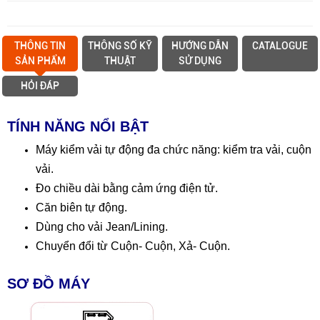
THÔNG TIN
THÔNG SỐ KỸ
HƯỚNG DẪN
CATALOGUE
SẢN PHẨM
THUẬT
SỬ DỤNG
HỎI ĐÁP
TÍNH NĂNG NỔI BẬT
Máy kiểm vải tự động đa chức năng: kiểm tra vải, cuộn
vải.
Đo chiều dài bằng cảm ứng điện tử.
Căn biên tự động.
Dùng cho vải Jean/Lining.
Chuyển đổi từ Cuộn- Cuộn, Xả- Cuộn.
SƠ ĐỒ MÁY