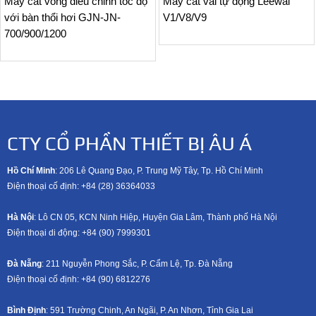
Máy cắt vòng điều chỉnh tốc độ
Máy cắt vải tự động Leewai
với bàn thổi hơi GJN-JN-
V1/V8/V9
700/900/1200
CTY CỔ PHẦN THIẾT BỊ ÂU Á
Hồ Chí Minh
: 206 Lê Quang Đạo, P. Trung Mỹ Tây, Tp. Hồ Chí Minh
Điện thoại cố định: +84 (28) 36364033
Hà Nội
: Lô CN 05, KCN Ninh Hiệp, Huyện Gia Lâm, Thành phố Hà Nội
Điện thoại di động: +8
4 (90) 7999301
Đà Nẵng
: 211 Nguyễn Phong Sắc, P. Cẩm Lệ, Tp. Đà Nẵng
Điện thoại cố định: +84 (90) 6812276
Bình Định
: 591 Trường Chinh, An Ngãi, P. An Nhơn, Tỉnh Gia Lai