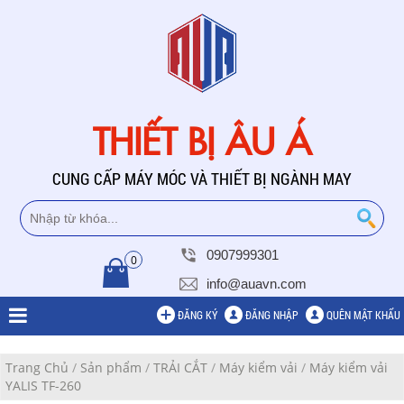
THIẾT BỊ ÂU Á
CUNG CẤP MÁY MÓC VÀ THIẾT BỊ NGÀNH MAY
0907999301
0
info@auavn.com
ĐĂNG KÝ
ĐĂNG NHẬP
QUÊN MẬT KHẨU
Trang Chủ
/
Sản phẩm
/
TRẢI CẮT
/
Máy kiểm vải
/
Máy kiểm vải
YALIS TF-260