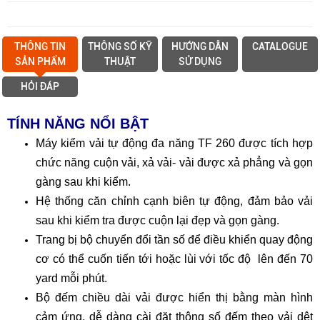
THÔNG TIN
THÔNG SỐ KỸ
HƯỚNG DẪN
CATALOGUE
SẢN PHẨM
THUẬT
SỬ DỤNG
HỎI ĐÁP
TÍNH NĂNG NỔI BẬT
Máy kiểm vải tự động đa năng TF 260 được tích hợp
chức năng cuộn vải, xả vải- vải được xả phẳng và gọn
gàng sau khi kiểm.
Hệ thống căn chỉnh cạnh biên tự động, đảm bảo vải
sau khi kiểm tra được cuộn lại đẹp và gọn gàng.
Trang bị bộ chuyển đổi tần số để điều khiển quay động
cơ có thể cuốn tiến tới hoặc lùi với tốc độ lên đến 70
yard mỗi phút.
Bộ đếm chiều dài vải được hiển thị bằng màn hình
cảm ứng, dễ dàng cài đặt thông số đếm theo vải dệt