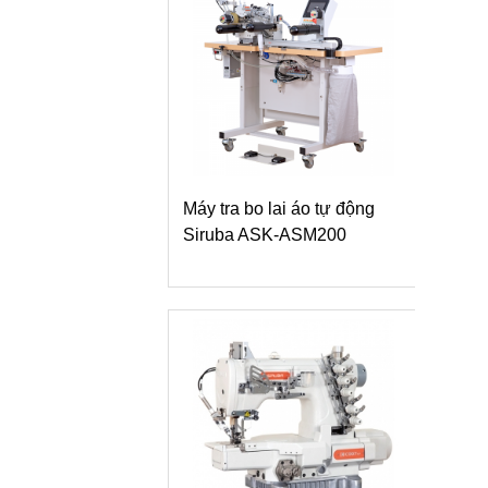
Máy tra bo lai áo tự động
Siruba ASK-ASM200
Máy
dòng