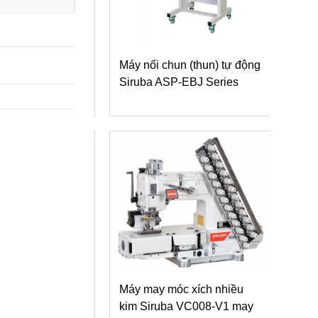
thiết bị đi kèm
Máy nối chun (thun) tự động
Máy
 Siruba
Siruba ASP-EBJ Series
kim
gắn
(kè
è Siruba S007K
Máy may móc xích nhiều
y may lai quần
kim Siruba VC008-V1 may