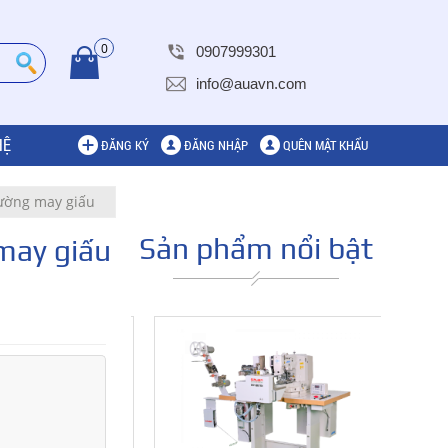
0
0907999301
info@auavn.com
HỆ
ĐĂNG KÝ
ĐĂNG NHẬP
QUÊN MẬT KHẨU
ường may giấu
Sản phẩm nổi bật
may giấu