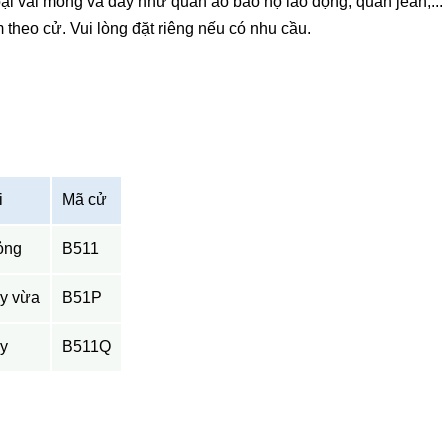
ại vải mỏng và dày như quẩn áo bảo hộ lao động, quần jean,...
bò mũi móc
theo cử. Vui lòng đặt riêng nếu có nhu cầu.
i
Mã cử
ỏng
B511
ày vừa
B51P
Máy trần đ
dòng S5 -đ
ày
B511Q
vải bằng da