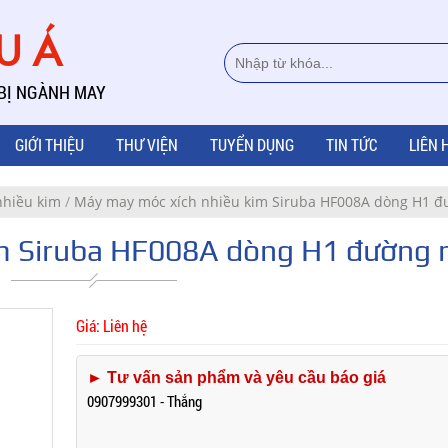
ÂU Á
 BỊ NGÀNH MAY
GIỚI THIỆU
THƯ VIỆN
TUYỂN DỤNG
TIN TỨC
LIÊN 
nhiều kim
/
Máy may móc xích nhiều kim Siruba HF008A dòng H1 đ
m Siruba HF008A dòng H1 đường 
Giá: Liên hệ
► Tư vấn sản phẩm và yêu cầu báo giá
0907999301 - Thắng