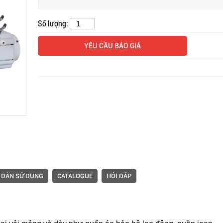
Số lượng:
Mặt bàn và 
YÊU CẦU BÁO GIÁ
máy vắt sổ
 DẪN SỬ DỤNG
CATALOGUE
HỎI ĐÁP
Máy trần đ
dòng S4 má