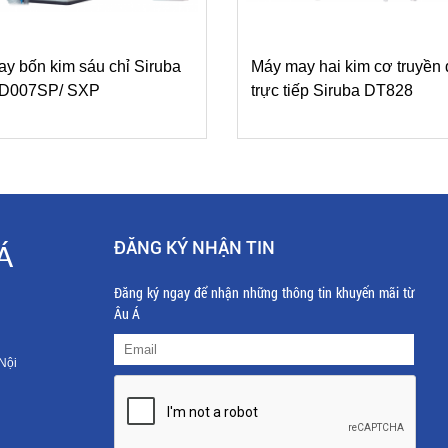
y bốn kim sáu chỉ Siruba
Máy may hai kim cơ truyền
s D007SP/ SXP
trực tiếp Siruba DT828
ĐĂNG KÝ NHẬN TIN
Á
Đăng ký ngay để nhận những thông tin khuyến mãi từ
Âu Á
Nội