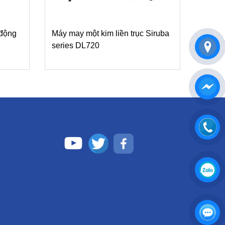
 động
Máy may một kim liền trục Siruba
series DL720