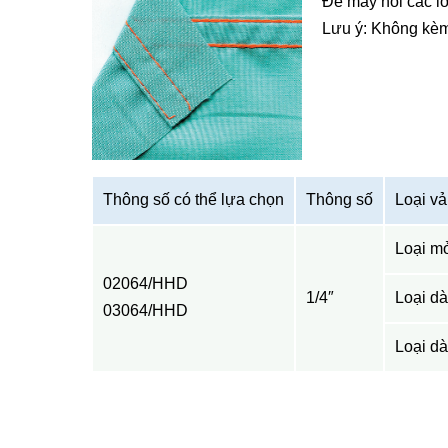
Để may nối các lo
Lưu ý: Không kèm 
Thông số có thể lựa chọn
Thông số
Loại vả
Loại m
02064/HHD
1/4″
Loại d
03064/HHD
Loại d