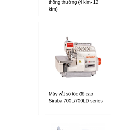
 xích một kim
thông thường (4 kim- 12
Máy
kim)
dòng
vai
è Siruba S007K
ường may lai cắt
Máy vắt sổ tốc độ cao
o xén trái
Siruba 700L/700LD series
Máy
dòn