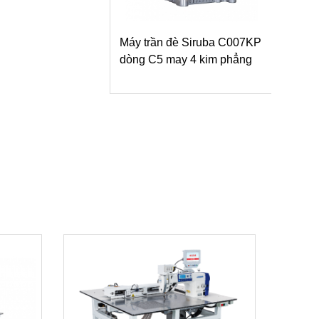
Máy trần đè Siruba C007KP
dòng C5 may 4 kim phẳng
Máy
dòn
may 
lật