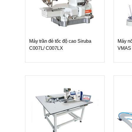
Máy trần đè tốc độ cao Siruba
Máy nố
C007L/ C007LX
VMAS 