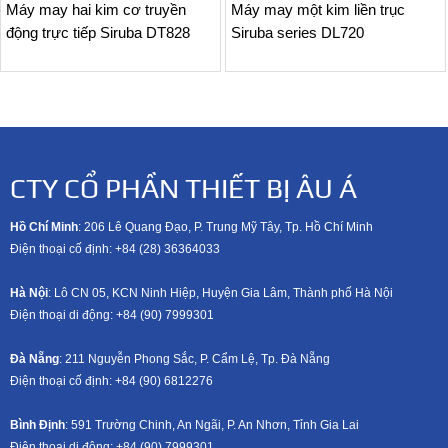
Máy may hai kim cơ truyền
Máy may một kim liền trục
động trực tiếp Siruba DT828
Siruba series DL720
CTY CỔ PHẦN THIẾT BỊ ÂU Á
Hồ Chí Minh
: 206 Lê Quang Đạo, P. Trung Mỹ Tây, Tp. Hồ Chí Minh
Điện thoại cố định: +84 (28) 36364033
Hà Nội
: Lô CN 05, KCN Ninh Hiệp, Huyện Gia Lâm, Thành phố Hà Nội
Điện thoại di động: +8
4 (90) 7999301
Đà Nẵng
: 211 Nguyễn Phong Sắc, P. Cẩm Lệ, Tp. Đà Nẵng
Điện thoại cố định: +84 (90) 6812276
Bình Định
: 591 Trường Chinh, An Ngãi, P. An Nhơn, Tỉnh Gia Lai
Điện thoại di động: +8
4 (90) 7999301