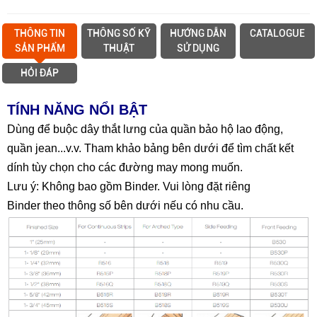
THÔNG TIN
THÔNG SỐ KỸ
HƯỚNG DẪN
CATALOGUE
SẢN PHẨM
THUẬT
SỬ DỤNG
HỎI ĐÁP
TÍNH NĂNG NỔI BẬT
Dùng để buộc dây thắt lưng của quần bảo hộ lao động,
quần jean...v.v. Tham khảo bảng bên dưới để tìm chất kết
dính tùy chọn cho các đường may mong muốn.
Lưu ý: Không bao gồm Binder. Vui lòng đặt riêng
Binder theo thông số bên dưới nếu có nhu cầu.