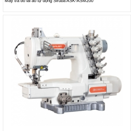
Máy tra bo lai áo tự động Siruba ASK-ASM200