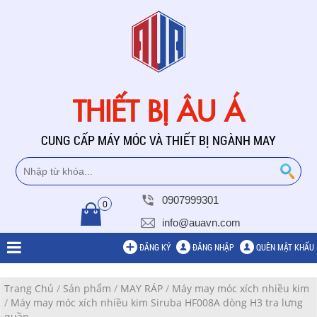
THIẾT BỊ ÂU Á
CUNG CẤP MÁY MÓC VÀ THIẾT BỊ NGÀNH MAY
0907999301
0
info@auavn.com
ĐĂNG KÝ
ĐĂNG NHẬP
QUÊN MẬT KHẨU
Trang Chủ
/
Sản phẩm
/
MAY RÁP
/
Máy may móc xích nhiều kim
/
Máy may móc xích nhiều kim Siruba HF008A dòng H3 tra lưng
quần