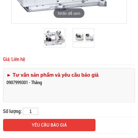
Nhấn để xem
Nhấn để xem
Giá: Liên hệ
► Tư vấn sản phẩm và yêu cầu báo giá
0907999301 - Thắng
Số lượng:
YÊU CẦU BÁO GIÁ