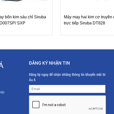
y bốn kim sáu chỉ Siruba
Máy may hai kim cơ truyền
s D007SP/ SXP
trực tiếp Siruba DT828
ĐĂNG KÝ NHẬN TIN
Á
Đăng ký ngay để nhận những thông tin khuyến mãi từ
Âu Á
Nội