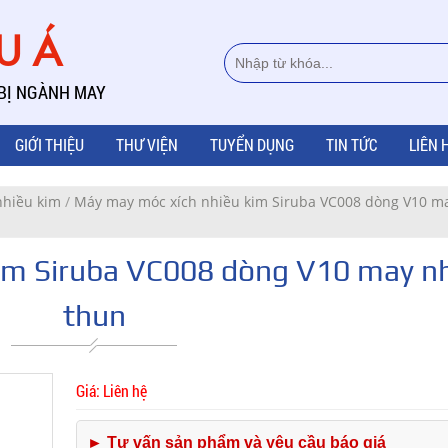
ÂU Á
 BỊ NGÀNH MAY
GIỚI THIỆU
THƯ VIỆN
TUYỂN DỤNG
TIN TỨC
LIÊN 
nhiều kim
/
Máy may móc xích nhiều kim Siruba VC008 dòng V10 m
im Siruba VC008 dòng V10 may n
thun
Giá: Liên hệ
► Tư vấn sản phẩm và yêu cầu báo giá