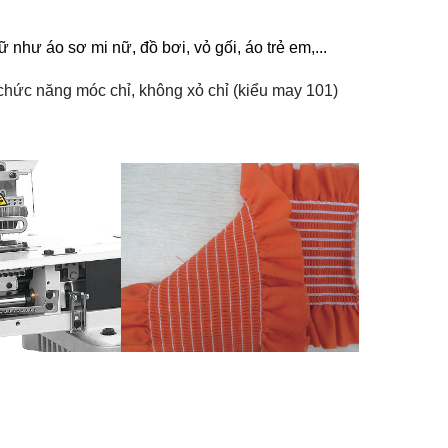
bò mũi móc xích một kim
thôn
kim)
như áo sơ mi nữ, đồ bơi, vỏ gối, áo trẻ em,...
chức năng móc chỉ, không xỏ chỉ (kiểu may 101)
Máy trần đè Siruba S007K
dòng S5 -đường may lai cắt
Máy 
vải bằng dao xén trái
Siru