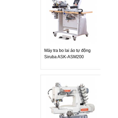
tra bo lai áo tự động
uba ASK-ASM200
Máy vắt sổ Siruba 700L
dòng L9 tra băng vải dệt kim