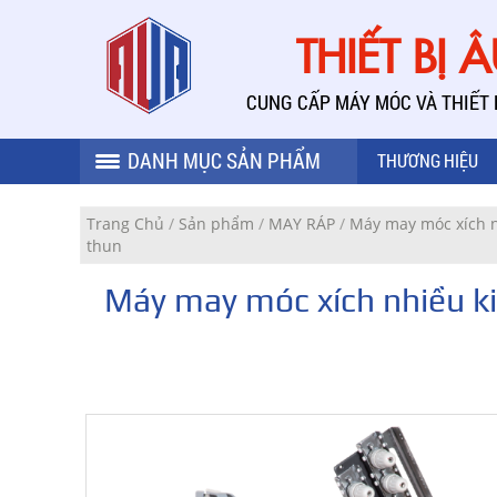
THIẾT BỊ 
CUNG CẤP MÁY MÓC VÀ THIẾT
DANH MỤC SẢN PHẨM
THƯƠNG HIỆU
Trang Chủ
/
Sản phẩm
/
MAY RÁP
/
Máy may móc xích 
thun
Máy may móc xích nhiều k