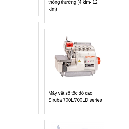
g thường (4 kim- 12
Máy vắt sổ Siruba 700L
dòng L3 tra băng vào cầu
vai
vắt sổ tốc độ cao
ba 700L/700LD series
Máy vắt sổ Siruba 700L
dòng L6 may nhún