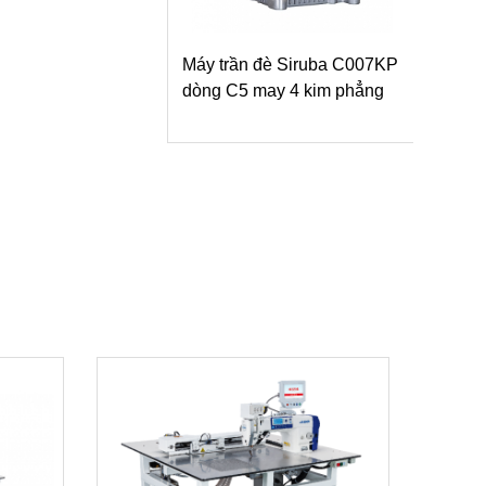
trần đè Siruba C007KP
 C5 may 4 kim phẳng
Máy trần đè Siruba S007K
dòng S1 may thông thường/
may vạt áo/ vắt sổ bọc dạng
lật ngược