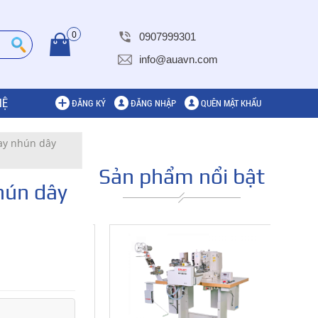
0
0907999301
info@auavn.com
HỆ
ĐĂNG KÝ
ĐĂNG NHẬP
QUÊN MẬT KHẨU
ay nhún dây
Sản phẩm nổi bật
hún dây