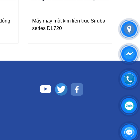
 động
Máy may một kim liền trục Siruba
series DL720