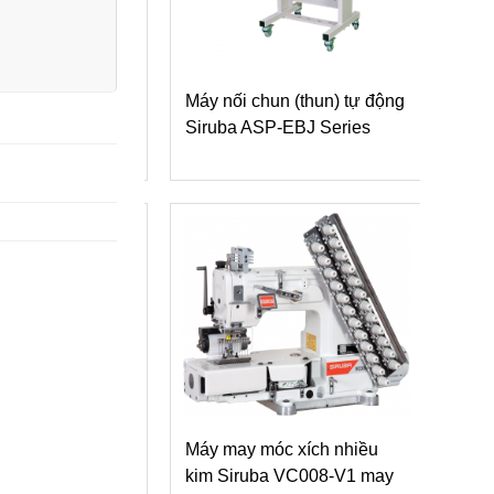
nối chun (thun) tự động
Máy may móc xích nhiều
ba ASP-EBJ Series
kim Siruba VC008 dòng V6
gắn dây thun vào cạp quần
(kèm theo tấm dẫn VCE)
may móc xích nhiều
 Siruba VC008-V1 may