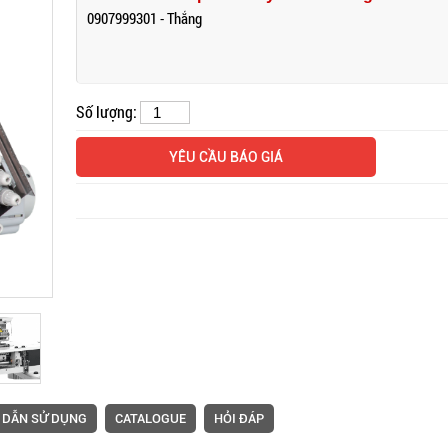
0907999301 - Thắng
Mặt bàn và thiết bị đi kèm
Máy 
Số lượng:
máy vắt sổ Siruba
Siru
YÊU CẦU BÁO GIÁ
Máy trần đè Siruba S007K
Máy 
 DẪN SỬ DỤNG
CATALOGUE
HỎI ĐÁP
dòng S4 máy may lai quần
kim