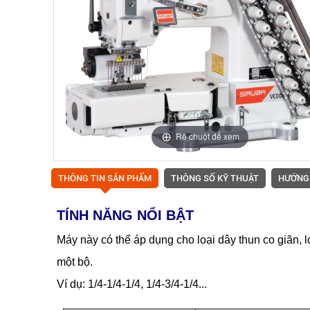
Rê chuột để xem
THÔNG TIN SẢN PHẨM
THÔNG SỐ KỸ THUẬT
HƯỚNG
TÍNH NĂNG NỔI BẬT
Máy này có thể áp dụng cho loại dây thun co giãn, 
một bộ.
Ví dụ: 1/4-1/4-1/4, 1/4-3/4-1/4...