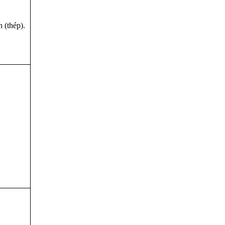
bò mũi móc
 (thép).
Máy trần đ
dòng S5 -đ
vải bằng da