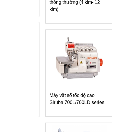
 xích một kim
thông thường (4 kim- 12
Máy
kim)
dòng
vai
è Siruba S007K
ường may lai cắt
Máy vắt sổ tốc độ cao
o xén trái
Siruba 700L/700LD series
Máy
dòn