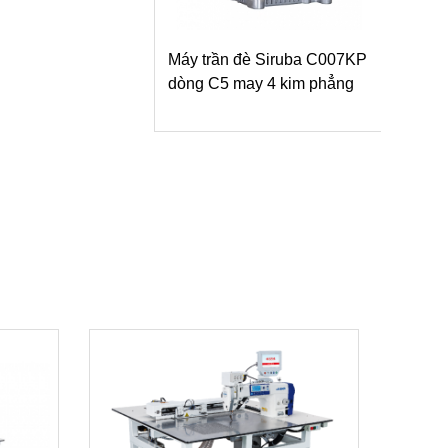
Máy trần đè Siruba C007KP
dòng C5 may 4 kim phẳng
Máy
dòn
may 
lật