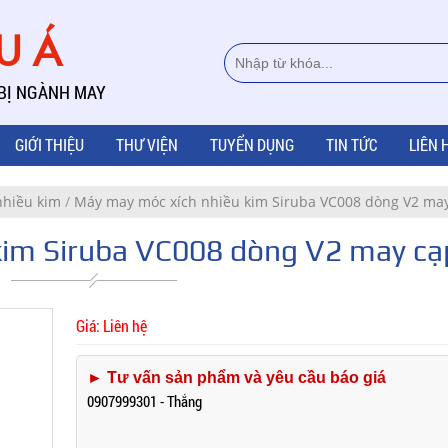
ÂU Á
 BỊ NGÀNH MAY
GIỚI THIỆU
THƯ VIỆN
TUYỂN DỤNG
TIN TỨC
LIÊN 
nhiều kim
/
Máy may móc xích nhiều kim Siruba VC008 dòng V2 ma
kim Siruba VC008 dòng V2 may cạ
Giá: Liên hệ
► Tư vấn sản phẩm và yêu cầu báo giá
0907999301 - Thắng