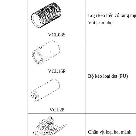
Loại kéo trên có răng mịn
Vải jean nhẹ.
VCL08S
VCL16P
Bộ kéo loại dẹt (PU)
VCL28
Chân vịt loại hai mảnh