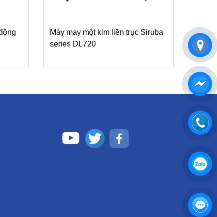
 động
Máy may một kim liền trục Siruba
series DL720