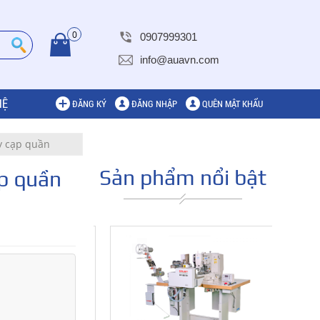
0
0907999301
info@auavn.com
HỆ
ĐĂNG KÝ
ĐĂNG NHẬP
QUÊN MẬT KHẨU
y cạp quần
Sản phẩm nổi bật
p quần