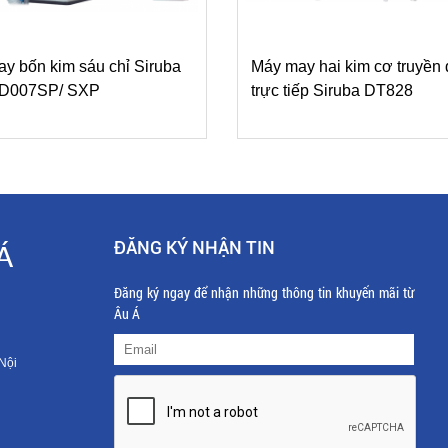
y bốn kim sáu chỉ Siruba
Máy may hai kim cơ truyền
s D007SP/ SXP
trực tiếp Siruba DT828
ĐĂNG KÝ NHẬN TIN
Á
Đăng ký ngay để nhận những thông tin khuyến mãi từ
Âu Á
Nội