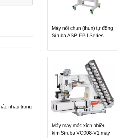
thiết bị đi kèm
Máy nối chun (thun) tự động
Máy
 Siruba
Siruba ASP-EBJ Series
kim
gắn
(kè
khác nhau trong
è Siruba S007K
Máy may móc xích nhiều
y may lai quần
kim Siruba VC008-V1 may