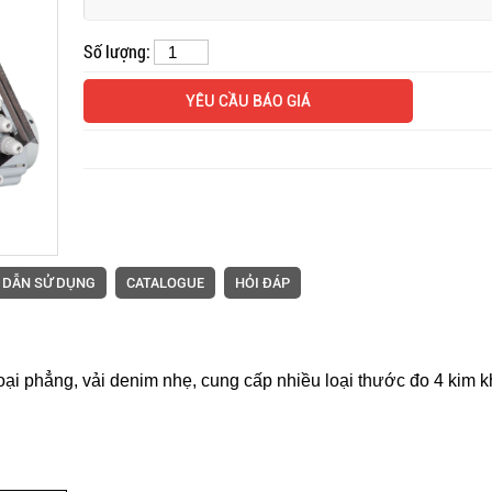
Số lượng:
Mặt bàn và 
YÊU CẦU BÁO GIÁ
máy vắt sổ
 DẪN SỬ DỤNG
CATALOGUE
HỎI ĐÁP
loại phẳng, vải denim nhẹ, cung cấp nhiều loại thước đo 4 kim 
Máy trần đ
dòng S4 má