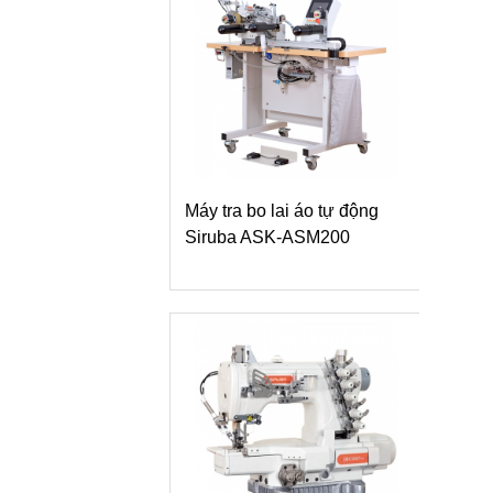
Máy tra bo lai áo tự động
Siruba ASK-ASM200
Máy
dòng