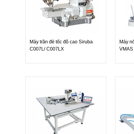
Máy trần đè tốc độ cao Siruba
Máy nố
C007L/ C007LX
VMAS 