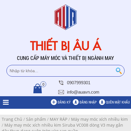
THIẾT BỊ ÂU Á
CUNG CẤP MÁY MÓC VÀ THIẾT BỊ NGÀNH MAY
0907999301
0
info@auavn.com
ĐĂNG KÝ
ĐĂNG NHẬP
QUÊN MẬT KHẨU
Trang Chủ
/
Sản phẩm
/
MAY RÁP
/
Máy may móc xích nhiều kim
/
Máy may móc xích nhiều kim Siruba VC008 dòng V3 may gắn
dây thun dạng cuộn tròn vào cạp quần