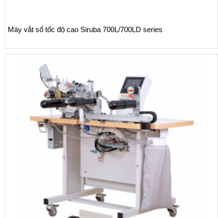
 sổ tốc độ cao Siruba 700L/700LD series
Máy vắ