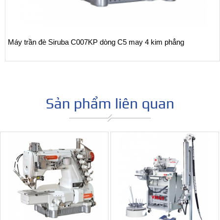
n đè Siruba C007KP dòng C5 may 4 kim phẳng
Máy tr
áo/ vắ
Sản phẩm liên quan