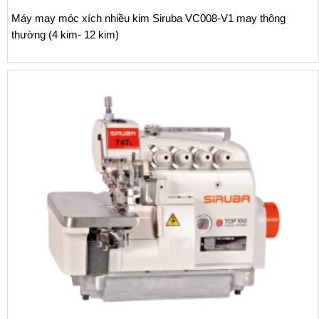
 móc xích nhiều kim Siruba VC008-V1 may thông
(4 kim- 12 kim)
Máy vắ