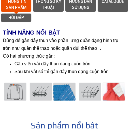
THÔNG TIN
THÔNG SỐ KỸ
HƯỚNG DẪN
CATALOGUE
SẢN PHẨM
THUẬT
SỬ DỤNG
HỎI ĐÁP
TÍNH NĂNG NỔI BẬT
Dùng để gắn dây thun vào phần lưng quần dạng hình trụ
tròn như quần thể thao hoặc quần đùi thể thao …
Có hai phương thức gắn:
Gấp viền vải dây thun dạng cuộn tròn
Sau khi vắt sổ thì gắn dây thun dạng cuộn tròn
Sản phẩm nổi bật