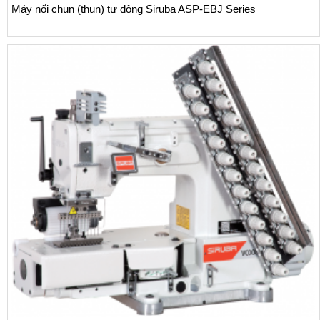
 chun (thun) tự động Siruba ASP-EBJ Series
Máy m
thun v