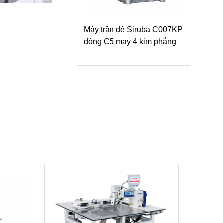
ần đè Siruba C007KP
5 may 4 kim phẳng
Máy trần đè Siruba S007K
dòng S1 may thông thường/
may vạt áo/ vắt sổ bọc dạng
lật ngược