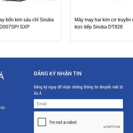
y bốn kim sáu chỉ Siruba
Máy may hai kim cơ truyền
s D007SP/ SXP
trực tiếp Siruba DT828
ĐĂNG KÝ NHẬN TIN
Á
Đăng ký ngay để nhận những thông tin khuyến mãi từ
Âu Á
Nội