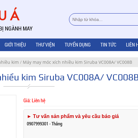
ÂU Á
 BỊ NGÀNH MAY
GIỚI THIỆU
THƯ VIỆN
TUYỂN DỤNG
TIN TỨC
LIÊN 
nhiều kim
/
Máy may móc xích nhiều kim Siruba VC008A/ VC008B
nhiều kim Siruba VC008A/ VC008
Giá: Liên hệ
► Tư vấn sản phẩm và yêu cầu báo giá
0907999301 - Thắng