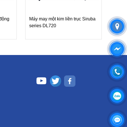
 động
Máy may một kim liền trục Siruba
series DL720