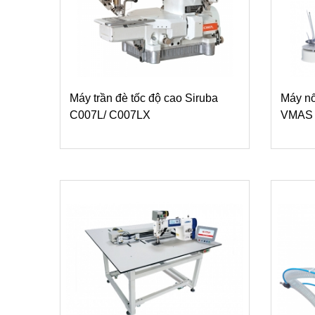
Máy trần đè tốc độ cao Siruba
Máy nố
C007L/ C007LX
VMAS 