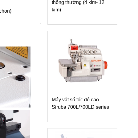
thường (4 kim- 12
Máy vắt sổ Siruba 700L
dòng L3 tra băng vào cầu
 chọn)
vai
t sổ tốc độ cao
 700L/700LD series
Máy vắt sổ Siruba 700L
dòng L6 may nhún