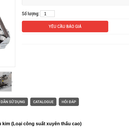
Số lượng:
Mặt bàn và thiết bị đi kèm
Máy nố
YÊU CẦU BÁO GIÁ
máy vắt sổ Siruba
Siruba
 DẪN SỬ DỤNG
CATALOGUE
HỎI ĐÁP
Máy trần đè Siruba S007K
Máy ma
 kim (Loại công suất xuyên thấu cao)
dòng S4 máy may lai quần
kim Si