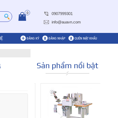
0
0907999301
info@auavn.com
HỆ
ĐĂNG KÝ
ĐĂNG NHẬP
QUÊN MẬT KHẨU
Sản phẩm nổi bật
B