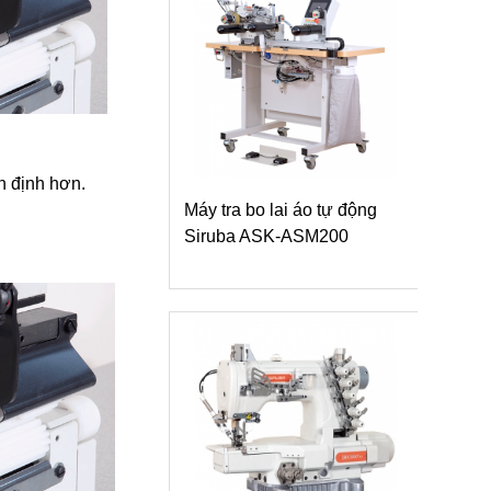
n định hơn.
 bo lai áo tự động
a ASK-ASM200
Máy vắt sổ Siruba 700L
dòng L9 tra băng vải dệt kim