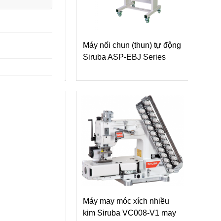
i chun (thun) tự động
Máy may móc xích nhiều
 ASP-EBJ Series
kim Siruba VC008 dòng V6
gắn dây thun vào cạp quần
(kèm theo tấm dẫn VCE)
y móc xích nhiều
ruba VC008-V1 may