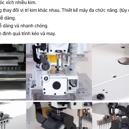
bò mũi móc xích một kim
thông 
óc xích nhiều kim.
kim)
thay đổi vị trí kim khác nhau, Thiết kế máy đa chức năng. (tùy
dễ dàng.
dễ dàng và nhanh chóng.
n định quá trình kéo và may.
Máy trần đè Siruba S007K
dòng S5 -đường may lai cắt
Máy vắ
vải bằng dao xén trái
Siruba