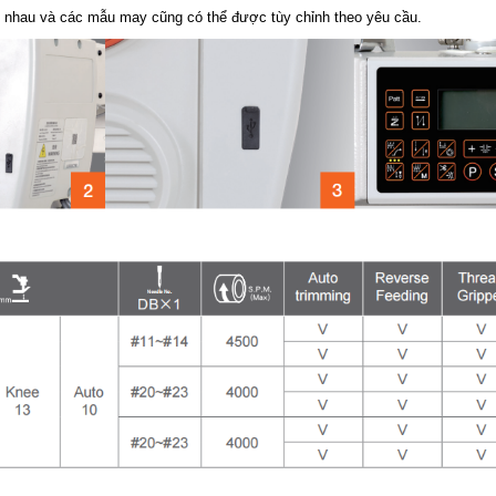
bò mũi móc xích một kim
 nhau và các mẫu may cũng có thể được tùy chỉnh theo yêu cầu.
Máy trần đè Siruba S007K
dòng S5 -đường may lai cắt
vải bằng dao xén trái