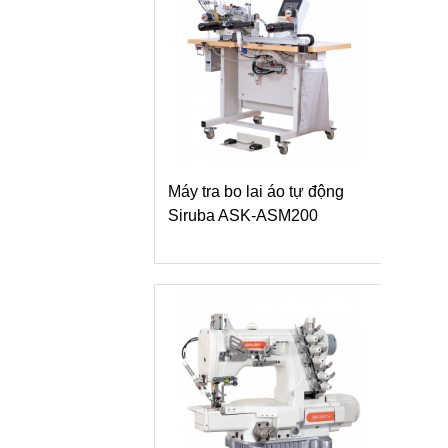
Máy tra bo lai áo tự động
Siruba ASK-ASM200
Máy vắt sổ Siruba 700L
dòng L9 tra băng vải dệt 