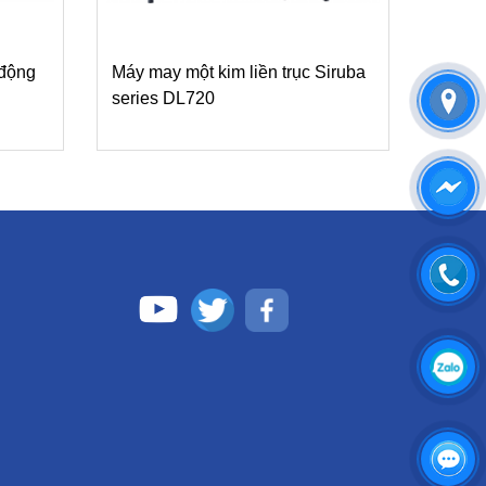
 động
Máy may một kim liền trục Siruba
series DL720