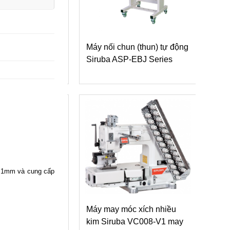
Máy nối chun (thun) tự động
Máy may móc xích nhiều
Siruba ASP-EBJ Series
kim Siruba VC008 dòng 
gắn dây thun vào cạp qu
(kèm theo tấm dẫn VCE)
0,1mm và cung cấp
Máy may móc xích nhiều
kim Siruba VC008-V1 may