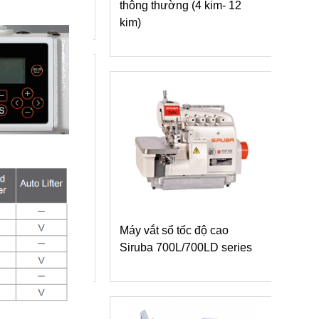
thông thường (4 kim- 12
Máy vắt sổ Siruba 700L
kim)
dòng L3 tra băng vào cầu
vai
Máy vắt sổ tốc độ cao
Siruba 700L/700LD series
Máy vắt sổ Siruba 700L
dòng L6 may nhún