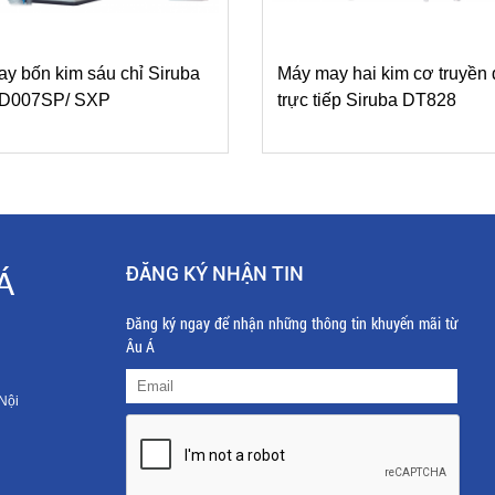
y bốn kim sáu chỉ Siruba
Máy may hai kim cơ truyền
s D007SP/ SXP
trực tiếp Siruba DT828
ĐĂNG KÝ NHẬN TIN
Á
Đăng ký ngay để nhận những thông tin khuyến mãi từ
Âu Á
Nội