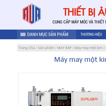
THIẾT BỊ 
CUNG CẤP MÁY MÓC VÀ THIẾT
DANH MỤC SẢN PHẨM
THƯƠNG HIỆU
Trang Chủ
/
Sản phẩm
/
MAY RÁP
/
Máy may một kim
/
Máy may một kim