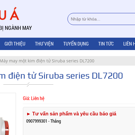
ÂU Á
 BỊ NGÀNH MAY
GIỚI THIỆU
THƯ VIỆN
TUYỂN DỤNG
TIN TỨC
LIÊN 
Máy may một kim điện tử Siruba series DL7200
 điện tử Siruba series DL7200
Giá: Liên hệ
► Tư vấn sản phẩm và yêu cầu báo giá
0907999301 - Thắng