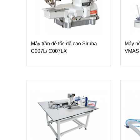
Máy trần đè tốc độ cao Siruba
Máy nố
C007L/ C007LX
VMAS 