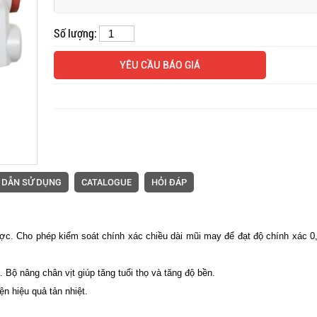
Số lượng:
Mặt bàn và thiết bị đi kèm
YÊU CẦU BÁO GIÁ
máy vắt sổ Siruba
 DẪN SỬ DỤNG
CATALOGUE
HỎI ĐÁP
ợc. Cho phép kiểm soát chính xác chiều dài mũi may để đạt độ chính xác 
 Bộ nâng chân vịt giúp tăng tuổi thọ và tăng độ bền.
Máy trần đè Siruba S007K
ện hiệu quả tản nhiệt.
dòng S4 máy may lai quần