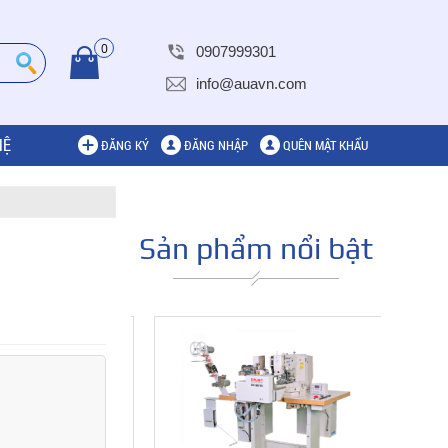
0
0907999301
info@auavn.com
HỆ
ĐĂNG KÝ
ĐĂNG NHẬP
QUÊN MẬT KHẨU
Sản phẩm nổi bật