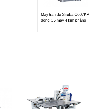
Máy trần đè Siruba C007KP
dòng C5 may 4 kim phẳng
Máy trần đè Siruba S007
dòng S1 may thông thườ
may vạt áo/ vắt sổ bọc d
lật ngược