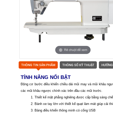
Rê chuột để xem
THÔNG TIN SẢN PHẨM
THÔNG SỐ KỸ THUẬT
HƯỚNG
TÍNH NĂNG NỔI BẬT
Động cơ bước điều khiển chiều dài mũi may và mũi khâu ngư
các mũi khâu ngược chính xác trên đầu các mũi trước.
1. Thiết kế mặt phẳng nghiêng được cấp bằng sáng chế.
2. Bánh xe tay lớn với thiết kế quạt làm mát giúp cải thi
3. Bảng điều khiển thông minh có cổng USB