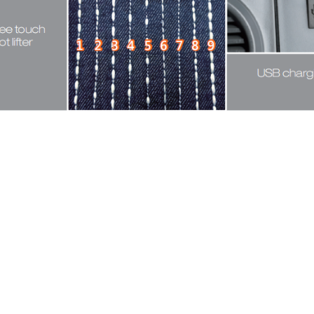
Máy tra bo 
Siruba AS