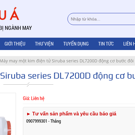
ÂU Á
 BỊ NGÀNH MAY
GIỚI THIỆU
THƯ VIỆN
TUYỂN DỤNG
TIN TỨC
LIÊN 
Máy may một kim điện tử Siruba series DL7200D động cơ bước đôi
Siruba series DL7200D động cơ b
Giá: Liên hệ
► Tư vấn sản phẩm và yêu cầu báo giá
0907999301 - Thắng