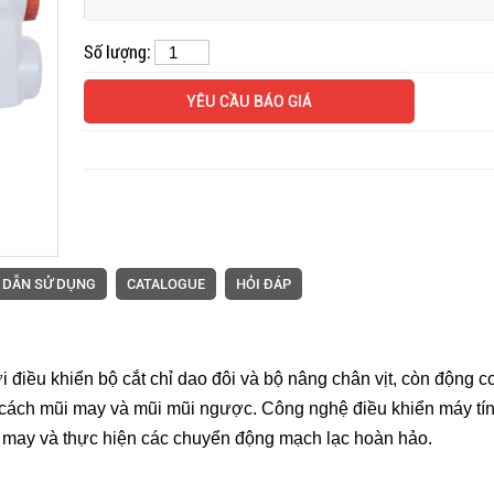
Số lượng:
Mặt bàn và thiết bị đi kèm
Máy nối chu
YÊU CẦU BÁO GIÁ
máy vắt sổ Siruba
Siruba ASP
 DẪN SỬ DỤNG
CATALOGUE
HỎI ĐÁP
điều khiển bộ cắt chỉ dao đôi và bộ nâng chân vịt, còn động 
 cách mũi may và mũi mũi ngược. Công nghệ điều khiển máy tín
may và thực hiện các chuyển động mạch lạc hoàn hảo.
Máy trần đè Siruba S007K
Máy may mó
dòng S4 máy may lai quần
kim Sirub