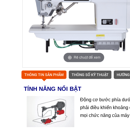
Rê chuột để xem
THÔNG TIN SẢN PHẨM
THÔNG SỐ KỸ THUẬT
HƯỚNG
TÍNH NĂNG NỔI BẬT
Động cơ bước phía dưới 
phải điều khiển khoảng
mọi chức năng của máy 