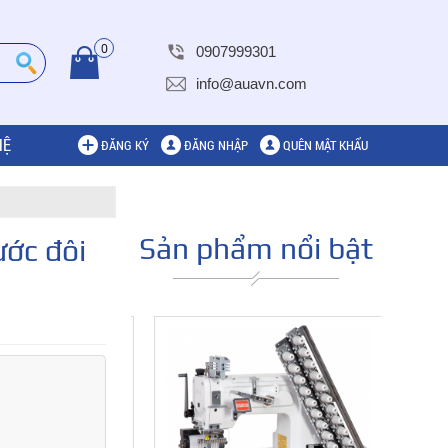
0
0907999301
info@auavn.com
HỆ
ĐĂNG KÝ
ĐĂNG NHẬP
QUÊN MẬT KHẨU
Sản phẩm nổi bật
ước đôi