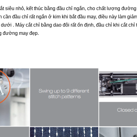
bò mũi móc xích một kim
thông thườn
ắt siêu nhỏ, kết thúc bằng đầu chỉ ngắn, cho chất lượng đườn
kim)
n cần đầu chỉ rất ngắn ở kim khi bắt đầu may, điều này làm giả
dưới . Máy cắt chỉ bằng dao đôi rất ổn định, đầu chỉ khi cắt chỉ 
ng đường may đẹp.
Máy trần đè Siruba S007K
dòng S5 -đường may lai cắt
Máy vắt sổ 
vải bằng dao xén trái
Siruba 700