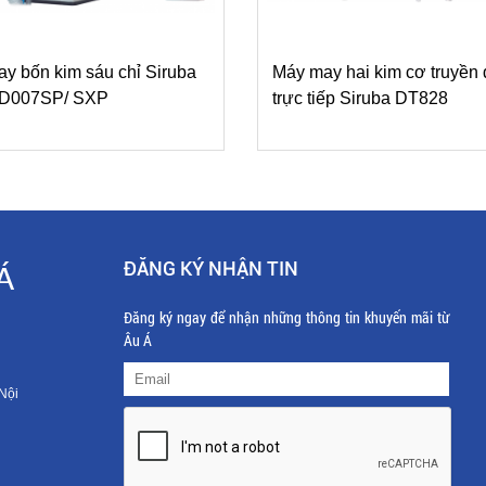
y bốn kim sáu chỉ Siruba
Máy may hai kim cơ truyền
s D007SP/ SXP
trực tiếp Siruba DT828
ĐĂNG KÝ NHẬN TIN
Á
Đăng ký ngay để nhận những thông tin khuyến mãi từ
Âu Á
Nội