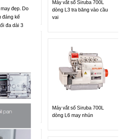
g (4 kim- 12
Máy vắt sổ Siruba 700L
bò 
g may đẹp. Do
dòng L3 tra băng vào cầu
m đáng kể
vai
tối đa dài 3
Máy
tốc độ cao
dòn
L/700LD series
Máy vắt sổ Siruba 700L
vải 
dòng L6 may nhún