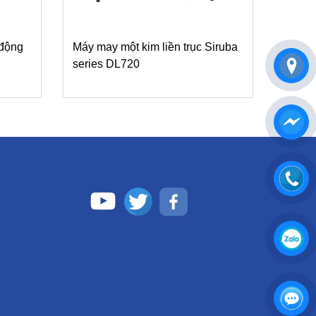
 động
Máy may một kim liền trục Siruba
series DL720