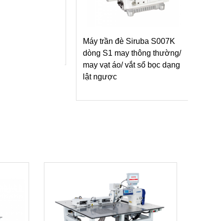
è Siruba C007KP
y 4 kim phẳng
Máy trần đè Siruba S007K
dòng S1 may thông thường/
may vạt áo/ vắt sổ bọc dạng
lật ngược