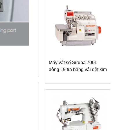
lai áo tự động
K-ASM200
Máy vắt sổ Siruba 700L
dòng L9 tra băng vải dệt kim