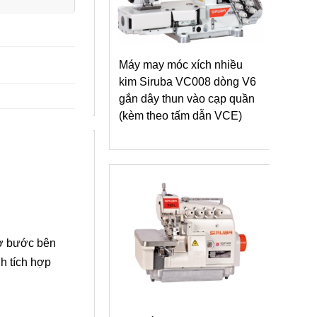
n (thun) tự động
Máy may móc xích nhiều
Mặt 
-EBJ Series
kim Siruba VC008 dòng V6
máy 
gắn dây thun vào cạp quần
(kèm theo tấm dẫn VCE)
cơ bước bên
h tích hợp
c xích nhiều
Máy
a VC008-V1 may
dòn