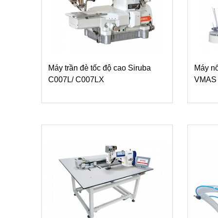
Máy trần đè tốc độ cao Siruba
Máy nố
C007L/ C007LX
VMAS 