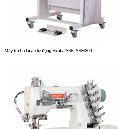
Máy tra bo lai áo tự động Siruba ASK-ASM200