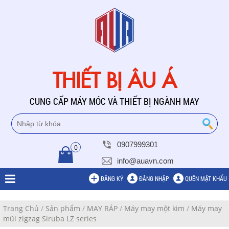
THIẾT BỊ ÂU Á
CUNG CẤP MÁY MÓC VÀ THIẾT BỊ NGÀNH MAY
0907999301
0
info@auavn.com
ĐĂNG KÝ
ĐĂNG NHẬP
QUÊN MẬT KHẨU
Trang Chủ
/
Sản phẩm
/
MAY RÁP
/
Máy may một kim
/
Máy may
mũi zigzag Siruba LZ series