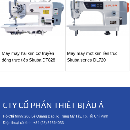
Máy may hai kim cơ truyền
Máy may một kim liền trục
động trực tiếp Siruba DT828
Siruba series DL720
CTY CỔ PHẦN THIẾT BỊ ÂU Á
Hồ Chí Minh
: 206 Lê Quang Đạo, P. Trung Mỹ Tây, Tp. Hồ Chí Minh
Điện thoại cố định: +84 (28) 36364033