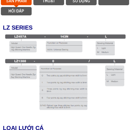
SẢN PHẨM
THUẬT
SỬ DỤNG
HỎI ĐÁP
LZ SERIES
LOẠI LƯỚI CÁ