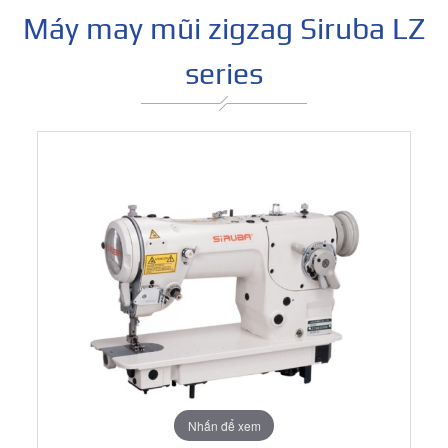
Máy may mũi zigzag Siruba LZ
series
Nhấn để xem
Nhấn để xem