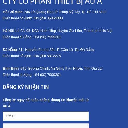
CTY CỔ PHẦN THIẾT BỊ ÂU Á
Hồ Chí Minh
: 206 Lê Quang Đạo, P. Trung Mỹ Tây, Tp. Hồ Chí Minh
Điện thoại cố định: +84 (28) 36364033
Hà Nội
: Lô CN 05, KCN Ninh Hiệp, Huyện Gia Lâm, Thành phố Hà Nội
Điện thoại di động: +8
4 (90) 7999301
Đà Nẵng
: 211 Nguyễn Phong Sắc, P. Cẩm Lệ, Tp. Đà Nẵng
Điện thoại cố định: +84 (90) 6812276
Bình Định
: 591 Trường Chinh, An Ngãi, P. An Nhơn, Tỉnh Gia Lai
Điện thoại di động: +8
4 (90) 7999301
ĐĂNG KÝ NHẬN TIN
Đăng ký ngay để nhận những thông tin khuyến mãi từ
Âu Á