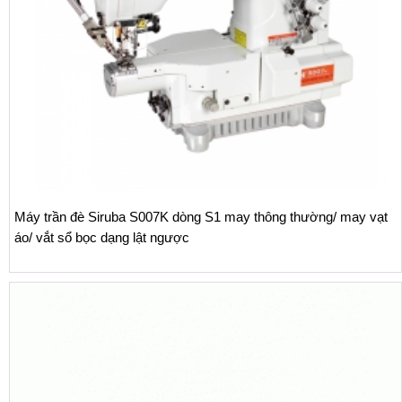
Máy trần đè Siruba S007K dòng S1 may thông thường/ may vạt
áo/ vắt sổ bọc dạng lật ngược