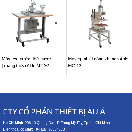
Máy test nước, thử nước
Máy ép nhiệt nóng khí nén Able
(kháng thủy) Able MT-92
MC-12L
CTY CỔ PHẦN THIẾT BỊ ÂU Á
Hồ Chí Minh
: 206 Lê Quang Đạo, P. Trung Mỹ Tây, Tp. Hồ Chí Minh
Điện thoại cố định: +84 (28) 36364033