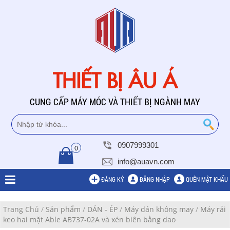
THIẾT BỊ ÂU Á
CUNG CẤP MÁY MÓC VÀ THIẾT BỊ NGÀNH MAY
0907999301
0
info@auavn.com
ĐĂNG KÝ
ĐĂNG NHẬP
QUÊN MẬT KHẨU
Trang Chủ
/
Sản phẩm
/
DÁN - ÉP
/
Máy dán không may
/
Máy rải
keo hai mặt Able AB737-02A và xén biên bằng dao