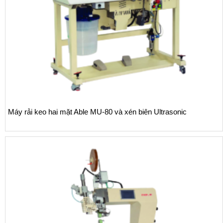
Máy rải keo hai mặt Able MU-80 và xén biên Ultrasonic