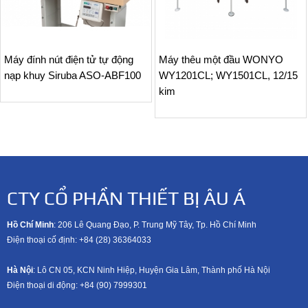
Máy đính nút điện tử tự động
Máy thêu một đầu WONYO
nạp khuy Siruba ASO-ABF100
WY1201CL; WY1501CL, 12/15
kim
CTY CỔ PHẦN THIẾT BỊ ÂU Á
Hồ Chí Minh
: 206 Lê Quang Đạo, P. Trung Mỹ Tây, Tp. Hồ Chí Minh
Điện thoại cố định: +84 (28) 36364033
Hà Nội
: Lô CN 05, KCN Ninh Hiệp, Huyện Gia Lâm, Thành phố Hà Nội
Điện thoại di động: +8
4 (90) 7999301