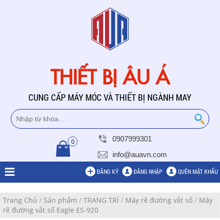
THIẾT BỊ ÂU Á
CUNG CẤP MÁY MÓC VÀ THIẾT BỊ NGÀNH MAY
0907999301
0
info@auavn.com
ĐĂNG KÝ
ĐĂNG NHẬP
QUÊN MẬT KHẨU
Trang Chủ
/
Sản phẩm
/
TRANG TRÍ
/
Máy rẽ đường vắt sổ
/
Máy
rẽ đường vắt sổ Eagle ES-920