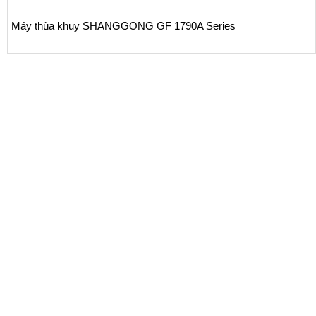
ùa khuy SHANGGONG GF 1790A Series
Máy đí