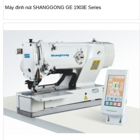
nh nút SHANGGONG GE 1903E Series
Máy q