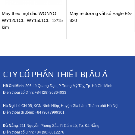
Máy thêu một đầu WONYO
Máy rẽ đường vắt sổ Eagle ES-
WY1201CL; WY1501CL, 12/15
920
kim
CTY CỔ PHẦN THIẾT BỊ ÂU Á
Hồ Chí Minh
: 206 Lê Quang Đạo, P. Trung Mỹ Tây, Tp. Hồ Chí Minh
Điện thoại cố định: +84 (28) 36364033
Hà Nội
: Lô CN 05, KCN Ninh Hiệp, Huyện Gia Lâm, Thành phố Hà Nội
Điện thoại di động: +8
4 (90) 7999301
Đà Nẵng
: 211 Nguyễn Phong Sắc, P. Cẩm Lệ, Tp. Đà Nẵng
Điện thoại cố định: +84 (90) 6812276