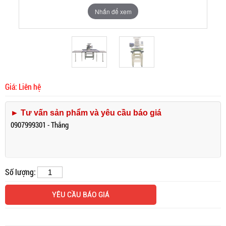
Nhấn để xem
Nhấn để xem
Giá: Liên hệ
► Tư vấn sản phẩm và yêu cầu báo giá
0907999301 - Thắng
Số lượng:
YÊU CẦU BÁO GIÁ