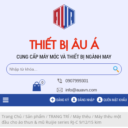
THIẾT BỊ ÂU Á
CUNG CẤP MÁY MÓC VÀ THIẾT BỊ NGÀNH MAY
0907999301
0
info@auavn.com
ĐĂNG KÝ
ĐĂNG NHẬP
QUÊN MẬT KHẨU
Trang Chủ
/
Sản phẩm
/
TRANG TRÍ
/
Máy thêu
/
Máy thêu một
đầu cho áo thun & mũ Ruijie series RJ-C 9/12/15 kim