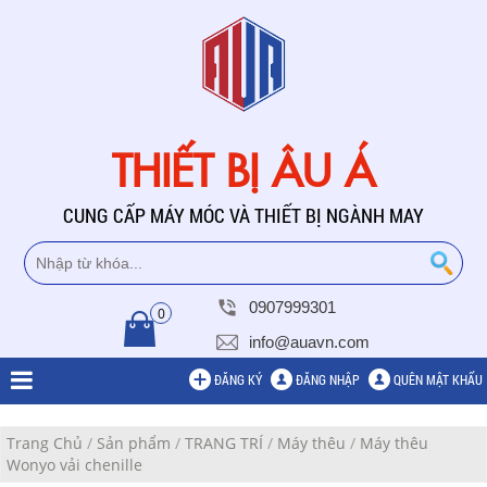
THIẾT BỊ ÂU Á
CUNG CẤP MÁY MÓC VÀ THIẾT BỊ NGÀNH MAY
0907999301
0
info@auavn.com
ĐĂNG KÝ
ĐĂNG NHẬP
QUÊN MẬT KHẨU
Trang Chủ
/
Sản phẩm
/
TRANG TRÍ
/
Máy thêu
/
Máy thêu
Wonyo vải chenille