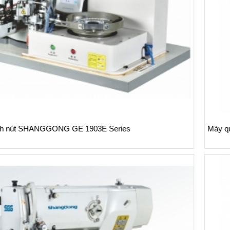
Máy quấn chân nút tự động dùng chỉ thun MMS MK-18