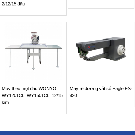
2/12/15 đầu
Máy thêu một đầu WONYO
Máy rẽ đường vắt sổ Eagle ES-
WY1201CL; WY1501CL, 12/15
920
kim