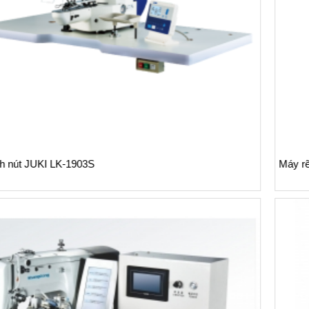
Máy rẽ đường vắt sổ Eagle ES-920