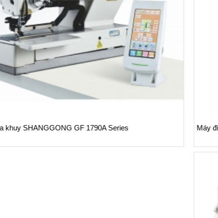
Máy đính bọ dạng cơ tốc độ cao Siruba PK522