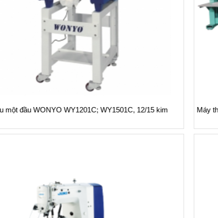
Máy thêu nhiều đầu Ruijie series RJ 9 kim, 12/15/20/30 đầu