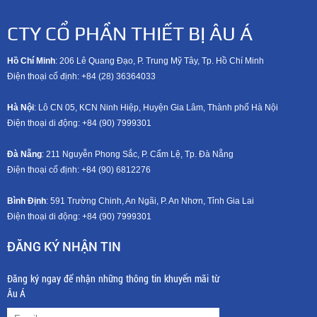
CTY CỔ PHẦN THIẾT BỊ ÂU Á
Hồ Chí Minh
: 206 Lê Quang Đạo, P. Trung Mỹ Tây, Tp. Hồ Chí Minh
Điện thoại cố định: +84 (28) 36364033
Hà Nội
: Lô CN 05, KCN Ninh Hiệp, Huyện Gia Lâm, Thành phố Hà Nội
Điện thoại di động: +8
4 (90) 7999301
Đà Nẵng
: 211 Nguyễn Phong Sắc, P. Cẩm Lệ, Tp. Đà Nẵng
Điện thoại cố định: +84 (90) 6812276
Bình Định
: 591 Trường Chinh, An Ngãi, P. An Nhơn, Tỉnh Gia Lai
Điện thoại di động: +8
4 (90) 7999301
ĐĂNG KÝ NHẬN TIN
Đăng ký ngay để nhận những thông tin khuyến mãi từ
Âu Á