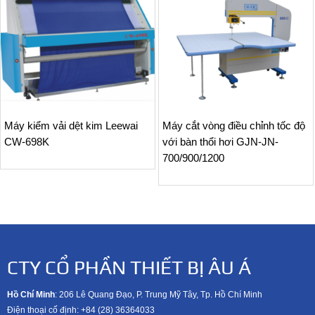
Máy kiểm vải dệt kim Leewai
Máy cắt vòng điều chỉnh tốc độ
CW-698K
với bàn thổi hơi GJN-JN-
700/900/1200
CTY CỔ PHẦN THIẾT BỊ ÂU Á
Hồ Chí Minh
: 206 Lê Quang Đạo, P. Trung Mỹ Tây, Tp. Hồ Chí Minh
Điện thoại cố định: +84 (28) 36364033