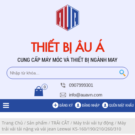
THIẾT BỊ ÂU Á
CUNG CẤP MÁY MÓC VÀ THIẾT BỊ NGÀNH MAY
0907999301
0
info@auavn.com
ĐĂNG KÝ
ĐĂNG NHẬP
QUÊN MẬT KHẨU
Trang Chủ
/
Sản phẩm
/
TRẢI CẮT
/
Máy trải vải tự động
/
Máy
trải vải tải nặng và vải jean Leewai K5-160/190/210/260/310