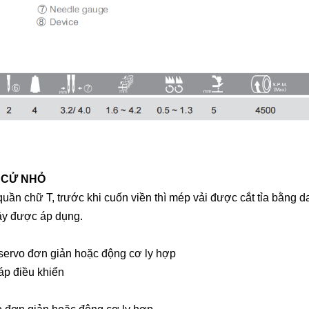
bò mũi móc xích một kim
thông thườn
kim)
 CỬ NHỎ
uần chữ T, trước khi cuốn viền thì mép vải được cắt tỉa bằng 
Máy trần đè Siruba S007K
đây được áp dụng.
dòng S5 -đường may lai cắt
Máy vắt sổ 
vải bằng dao xén trái
Siruba 700
ervo đơn giản hoặc động cơ ly hợp
áp điều khiển