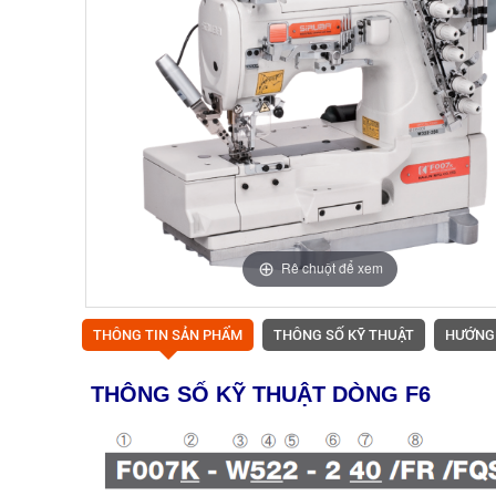
Rê chuột để xem
THÔNG TIN SẢN PHẨM
THÔNG SỐ KỸ THUẬT
HƯỚNG
THÔNG SỐ KỸ THUẬT DÒNG F6