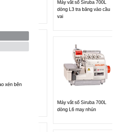
g (4 kim- 12
Máy vắt sổ Siruba 700L
bò 
dòng L3 tra băng vào cầu
vai
dao xén bên
Máy
tốc độ cao
dòn
L/700LD series
Máy vắt sổ Siruba 700L
vải 
dòng L6 may nhún