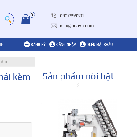
0
0907999301
info@auavn.com
HỆ
ĐĂNG KÝ
ĐĂNG NHẬP
QUÊN MẬT KHẨU
 nhỏ
Sản phẩm nổi bật
phải kèm