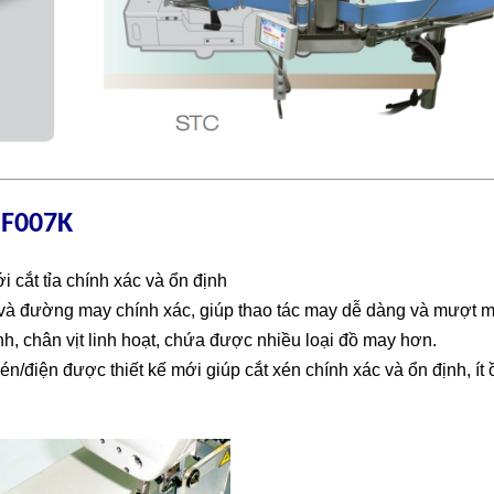
Máy trần đ
dòng C5 ma
 F007K
i cắt tỉa chính xác và ổn định
và đường may chính xác, giúp thao tác may dễ dàng và mượt 
, chân vịt linh hoạt, chứa được nhiều loại đồ may hơn.
nén/điện được thiết kế mới giúp cắt xén chính xác và ổn định, ít