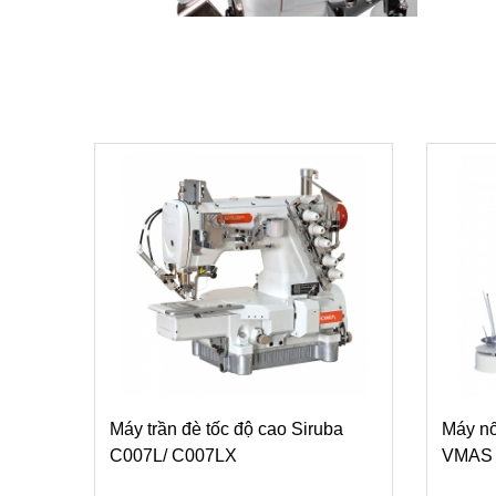
Máy trần đè tốc độ cao Siruba
Máy nố
C007L/ C007LX
VMAS 