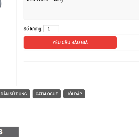
Số lượng:
Mặt bàn và thiết bị đi kèm
Máy nối chu
máy vắt sổ Siruba
Siruba ASP
YÊU CẦU BÁO GIÁ
 DẪN SỬ DỤNG
CATALOGUE
HỎI ĐÁP
Máy trần đè Siruba S007K
Máy may mó
dòng S4 máy may lai quần
kim Sirub