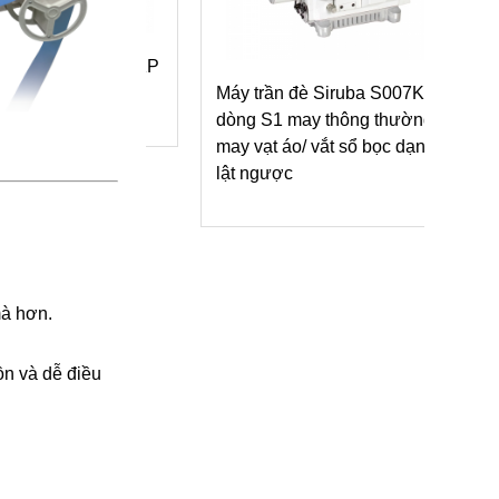
è Siruba C007KP
y 4 kim phẳng
Máy trần đè Siruba S007K
dòng S1 may thông thường/
may vạt áo/ vắt sổ bọc dạng
lật ngược
mà hơn.
 ồn và dễ điều