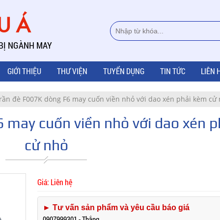
ÂU Á
 BỊ NGÀNH MAY
GIỚI THIỆU
THƯ VIỆN
TUYỂN DỤNG
TIN TỨC
LIÊN 
rần đè F007K dòng F6 may cuốn viền nhỏ với dao xén phải kèm cử
 may cuốn viền nhỏ với dao xén 
cử nhỏ
Giá: Liên hệ
► Tư vấn sản phẩm và yêu cầu báo giá
0907999301 - Thắng