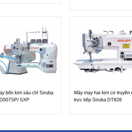
y bốn kim sáu chỉ Siruba
Máy may hai kim cơ truyền
s D007SP/ SXP
trực tiếp Siruba DT828