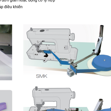
 đơn giản hoặc động cơ ly hợp
áp điều khiển
Máy tra bo 
Siruba AS