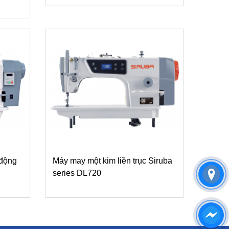
 động
Máy may một kim liền trục Siruba
series DL720