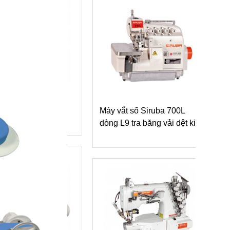
lai áo tự động
K-ASM200
Máy vắt sổ Siruba 700L
dòng L9 tra băng vải dệt kim