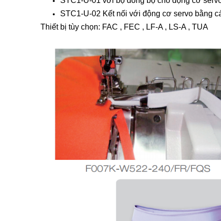
STC1-U-01 với bộ đồng bộ cho động cơ servo
STC1-U-02 Kết nối với động cơ servo bằng c
Thiết bị tùy chọn: FAC , FEC , LF-A , LS-A , TUA