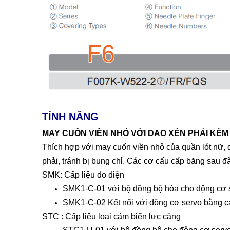
TÍNH NĂNG
MAY CUỐN VIỀN NHỎ VỚI DAO XÉN PHẢI KÈM
Thích hợp với may cuốn viền nhỏ của quần lót nữ, q
phải, tránh bị bung chỉ. Các cơ cấu cấp băng sau 
SMK: Cấp liệu đo điện
SMK1-C-01 với bộ đồng bộ hóa cho động cơ s
SMK1-C-02 Kết nối với động cơ servo bằng c
STC : Cấp liệu loại cảm biến lực căng