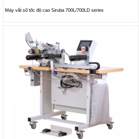
eries
Máy vắt sổ Siruba 700L dòng L6 may nhú