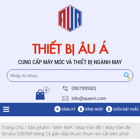
THIẾT BỊ ÂU Á
CUNG CẤP MÁY MÓC VÀ THIẾT BỊ NGÀNH MAY
0907999301
0
info@auavn.com
ĐĂNG KÝ
ĐĂNG NHẬP
QUÊN MẬT KHẨU
Trang Chủ
/
Sản phẩm
/
MAY RÁP
/
Máy trần đè
/
Máy trần đè
Siruba C007KP dòng C6 gắn dây thun/ thun ren cắt bên phải