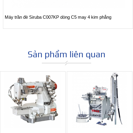
4 kim phẳng
Máy trần đè Siruba S007K dòng S1 may t
áo/ vắt sổ bọc dạng lật ngược
Sản phẩm liên quan