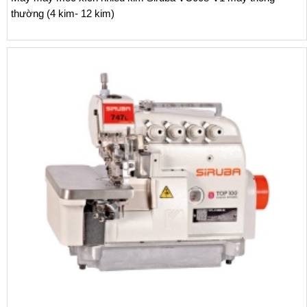
Máy vắt sổ Siruba 700L dòng L3 tra băng 