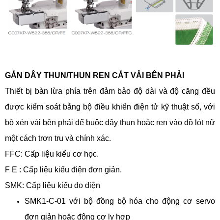
GẮN DÂY THUN/THUN REN CẮT VẢI BÊN PHẢI
Thiết bị bàn lừa phía trên đảm bảo độ dài và độ căng đều
được kiểm soát bằng bộ điều khiển điện tử kỹ thuật số, với
bộ xén vải bên phải để buộc dây thun hoặc ren vào đồ lót nữ
một cách trơn tru và chính xác.
FFC: Cấp liệu kiểu cơ học.
F E : Cấp liệu kiểu điện đơn giản.
SMK: Cấp liệu kiểu đo điện
SMK1-C-01 với bộ đồng bộ hóa cho động cơ servo
đơn giản hoặc động cơ ly hợp