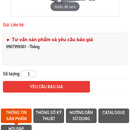
Nhấn để xem
Giá: Liên hệ
► Tư vấn sản phẩm và yêu cầu báo giá
0907999301 - Thắng
Số lượng:
YÊU CẦU BÁO GIÁ
THÔNG TIN
THÔNG SỐ KỸ
HƯỚNG DẪN
CATALOGUE
SẢN PHẨM
THUẬT
SỬ DỤNG
HỎI ĐÁP