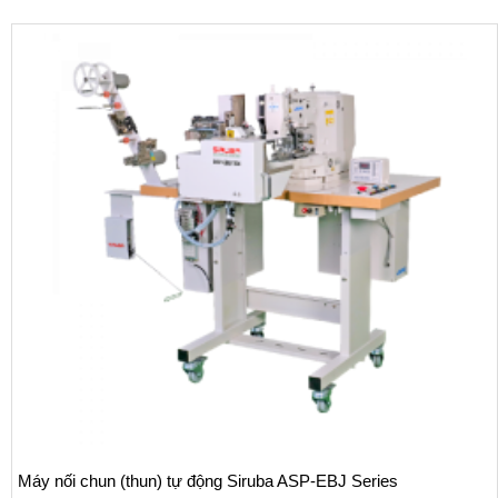
BJ Series
Máy may móc xích nhiều kim Siruba VC0