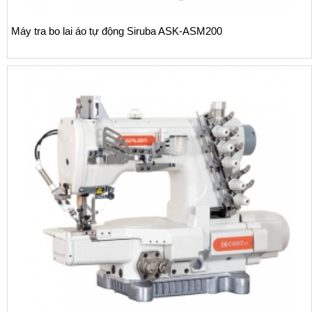
200
Máy vắt sổ Siruba 700L dòng L9 tra băng v