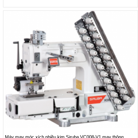
thun vào cạp quần (kèm theo tấm dẫn VC
8-V1 may thông