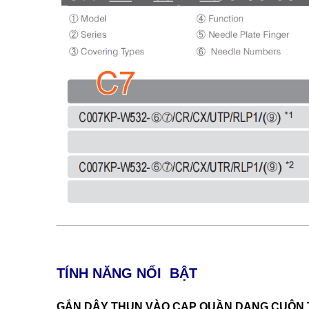
TÍNH NĂNG NỔI BẬT
GẮN DÂY THUN VÀO CẠP QUẦN DẠNG CUỘN T