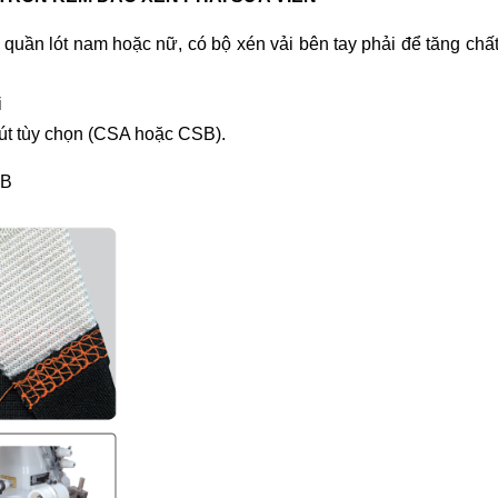
quần lót nam hoặc nữ, có bộ xén vải bên tay phải để tăng chấ
i
hút tùy chọn (CSA hoặc CSB).
SB