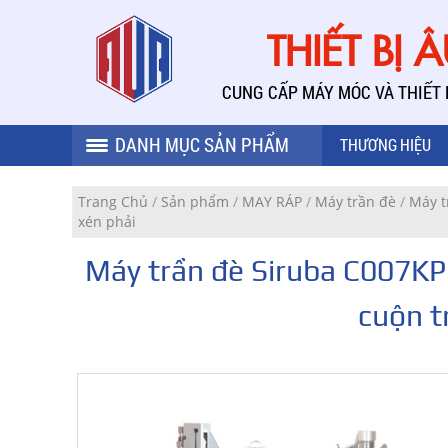
THIẾT BỊ 
CUNG CẤP MÁY MÓC VÀ THIẾT
DANH MỤC SẢN PHẨM
THƯƠNG HIỆU
Trang Chủ
/
Sản phẩm
/
MAY RÁP
/
Máy trần đè
/
Máy t
xén phải
Máy trần đè Siruba C007KP
cuộn t