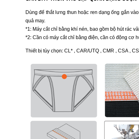
Dùng để thắt lưng thun hoặc ren dạng ống gắn vào 
quả may.
*1: Máy cắt chỉ bằng khí nén, bao gồm bộ hút rác vả
*2: Cần có máy cắt chỉ bằng điện, cần có động cơ 
Thiết bị tùy chọn: CL* , CAR/UTQ , CMR , CSA , C