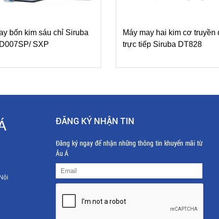
y bốn kim sáu chỉ Siruba
Máy may hai kim cơ truyền
s D007SP/ SXP
trực tiếp Siruba DT828
ĐĂNG KÝ NHẬN TIN
Á
Đăng ký ngay để nhận những thông tin khuyến mãi từ
Âu Á
Nội