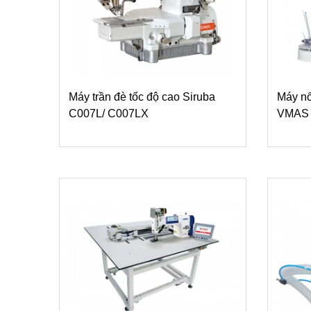
Máy trần đè tốc độ cao Siruba
Máy nố
C007L/ C007LX
VMAS 