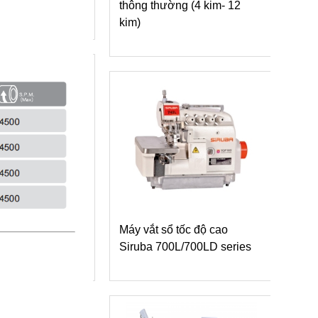
xích một kim
thông thường (4 kim- 12
Máy 
kim)
dòng
vai
 Siruba S007K
ờng may lai cắt
Máy vắt sổ tốc độ cao
 xén trái
Siruba 700L/700LD series
Máy 
dòng