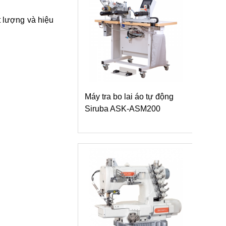
t lượng và hiệu
Máy tra bo lai áo tự động
Siruba ASK-ASM200
Máy 
dòng