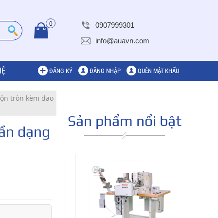
0
0907999301
info@auavn.com
HỆ
ĐĂNG KÝ
ĐĂNG NHẬP
QUÊN MẬT KHẨU
uộn tròn kèm dao
Sản phẩm nổi bật
uần dạng