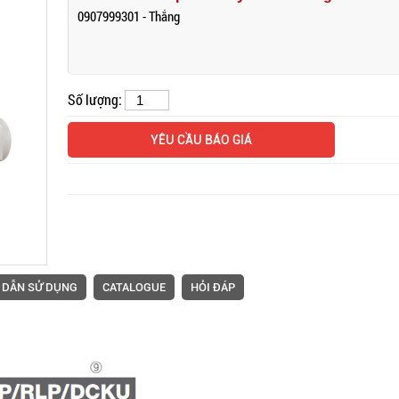
0907999301 - Thắng
Mặt bàn và t
Số lượng:
máy vắt sổ 
YÊU CẦU BÁO GIÁ
 DẪN SỬ DỤNG
CATALOGUE
HỎI ĐÁP
Máy trần đè
dòng S4 máy