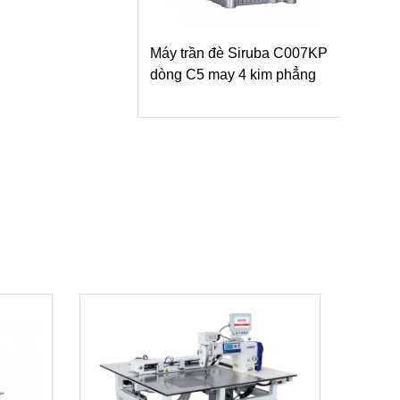
Máy trần đè Siruba C007KP
dòng C5 may 4 kim phẳng
Máy 
dòng
may 
lật 