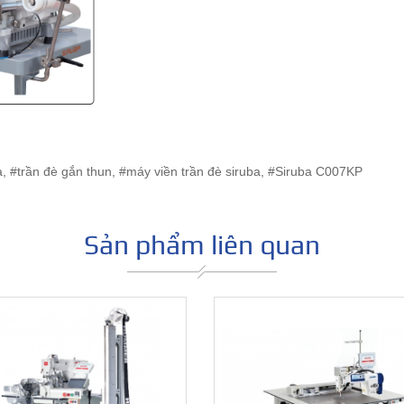
a, #trần đè gắn thun, #máy viền trần đè siruba, #Siruba C007KP
Sản phẩm liên quan