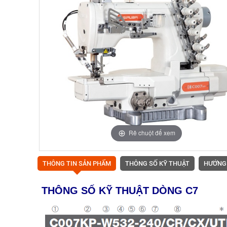
Rê chuột để xem
THÔNG TIN SẢN PHẨM
THÔNG SỐ KỸ THUẬT
HƯỚNG
THÔNG SỐ KỸ THUẬT DÒNG C7