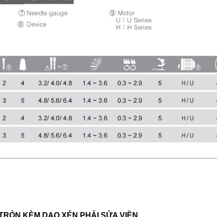
bò mũi móc 
Máy trần đè
dòng S5 -đư
vải bằng dao
RÒN KÈM DAO XÉN PHẢI SỬA VIỀN