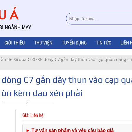
ÂU Á
 BỊ NGÀNH MAY
GIỚI THIỆU
THƯ VIỆN
TUYỂN DỤNG
TIN TỨC
LIÊN 
rần đè Siruba C007KP dòng C7 gắn dây thun vào cạp quần dạng c
 dòng C7 gắn dây thun vào cạp q
ròn kèm dao xén phải
Giá: Liên hệ
► Tư vấn sản phẩm và yêu cầu báo giá