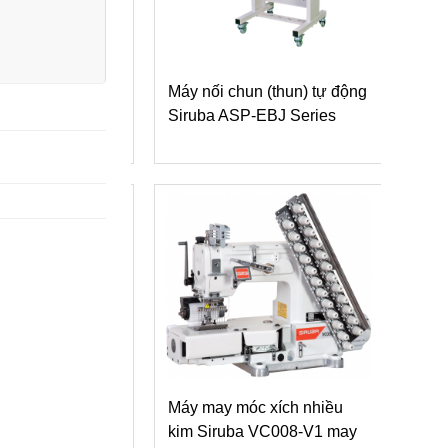
hiết bị đi kèm
Máy nối chun (thun) tự động
Máy 
Siruba
Siruba ASP-EBJ Series
kim 
gắn 
(kèm
 Siruba S007K
Máy may móc xích nhiều
 may lai quần
kim Siruba VC008-V1 may