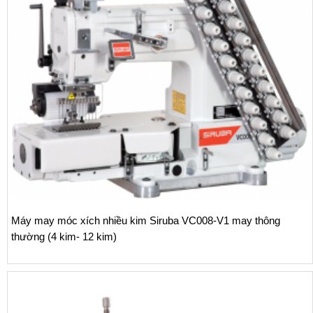
 thông
Máy vắt sổ Siruba 700L dòng L3 tra băng vào cầu v