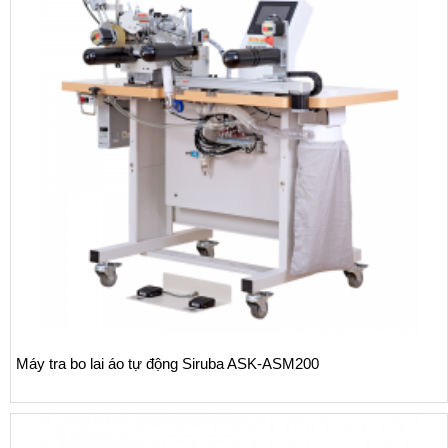
Máy vắt sổ Siruba 700L dòng L9 tra băng vải dệt k