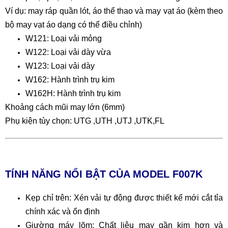
Ví dụ: may ráp quần lót, áo thể thao và may vạt áo (kèm theo
bộ may vạt áo dạng có thể điều chỉnh)
W121: Loại vải mỏng
W122: Loại vải dày vừa
W123: Loại vải dày
W162: Hành trình trụ kim
W162H: Hành trình trụ kim
Khoảng cách mũi may lớn (6mm)
Phụ kiện tùy chọn: UTG ,UTH ,UTJ ,UTK,FL
TÍNH NĂNG NỔI BẬT CỦA MODEL F007K
Kẹp chỉ trên: Xén vải tự động được thiết kế mới cắt tỉa
chính xác và ổn định
Giường máy lõm: Chất liệu may gần kim hơn và