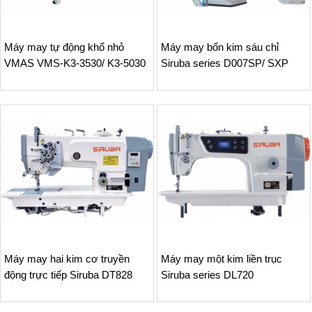
Máy may tự động khổ nhỏ
Máy may bốn kim sáu chỉ
VMAS VMS-K3-3530/ K3-5030
Siruba series D007SP/ SXP
Máy may hai kim cơ truyền
Máy may một kim liền trục
động trực tiếp Siruba DT828
Siruba series DL720