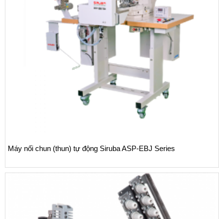
Máy may móc xích nhiều kim Siruba VC008 dòng 
thun vào cạp quần (kèm theo tấm dẫn VCE)