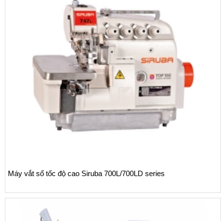
Máy vắt sổ Siruba 700L dòng L6 may nhún