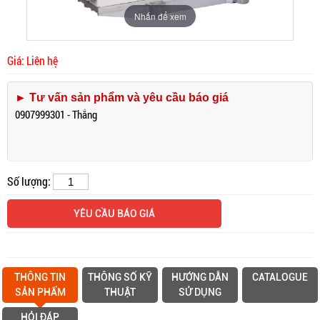
Nhấn để xem
Giá: Liên hệ
► Tư vấn sản phẩm và yêu cầu báo giá
0907999301 - Thắng
Số lượng:
YÊU CẦU BÁO GIÁ
THÔNG TIN
THÔNG SỐ KỸ
HƯỚNG DẪN
CATALOGUE
SẢN PHẨM
THUẬT
SỬ DỤNG
HỎI ĐÁP