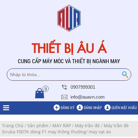
THIẾT BỊ ÂU Á
CUNG CẤP MÁY MÓC VÀ THIẾT BỊ NGÀNH MAY
0907999301
0
info@auavn.com
ĐĂNG KÝ
ĐĂNG NHẬP
QUÊN MẬT KHẨU
Trang Chủ
/
Sản phẩm
/
MAY RÁP
/
Máy trần đè
/
Máy trần đè
Siruba F007K dòng F1 may thông thường/ may vạt áo