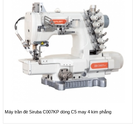
ẳng
Máy trần đè Siruba S007K dòng S1 may thông thư
áo/ vắt sổ bọc dạng lật ngược