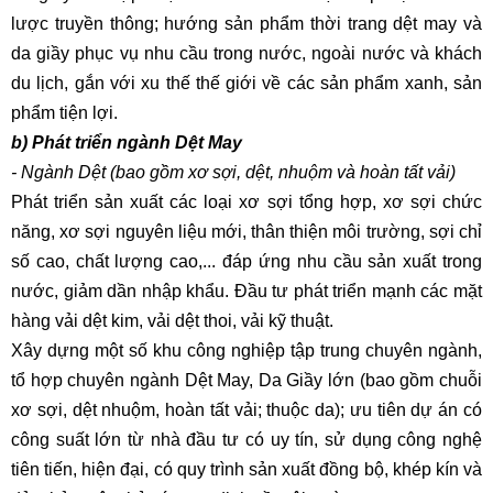
lược truyền thông; hướng sản phẩm thời trang dệt may và
da giầy phục vụ nhu cầu trong nước, ngoài nước và khách
du lịch, gắn với xu thế thế giới về các sản phẩm xanh, sản
phẩm tiện lợi.
b) Phát triển ngành Dệt May
- Ngành Dệt (bao gồm xơ sợi, dệt, nhuộm và hoàn tất vải)
Phát triển sản xuất các loại xơ sợi tổng hợp, xơ sợi chức
năng, xơ sợi nguyên liệu mới, thân thiện môi trường, sợi chỉ
số cao, chất lượng cao,... đáp ứng nhu cầu sản xuất trong
nước, giảm dần nhập khẩu. Đầu tư phát triển mạnh các mặt
hàng vải dệt kim, vải dệt thoi, vải kỹ thuật.
Xây dựng một số khu công nghiệp tập trung chuyên ngành,
tổ hợp chuyên ngành Dệt May, Da Giầy lớn (bao gồm chuỗi
xơ sợi, dệt nhuộm, hoàn tất vải; thuộc da); ưu tiên dự án có
công suất lớn từ nhà đầu tư có uy tín, sử dụng công nghệ
tiên tiến, hiện đại, có quy trình sản xuất đồng bộ, khép kín và