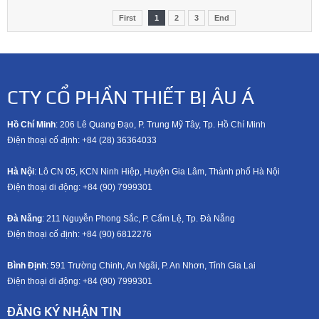
First
1
2
3
End
CTY CỔ PHẦN THIẾT BỊ ÂU Á
Hồ Chí Minh
: 206 Lê Quang Đạo, P. Trung Mỹ Tây, Tp. Hồ Chí Minh
Điện thoại cố định: +84 (28) 36364033
Hà Nội
: Lô CN 05, KCN Ninh Hiệp, Huyện Gia Lâm, Thành phố Hà Nội
Điện thoại di động: +8
4 (90) 7999301
Đà Nẵng
: 211 Nguyễn Phong Sắc, P. Cẩm Lệ, Tp. Đà Nẵng
Điện thoại cố định: +84 (90) 6812276
Bình Định
: 591 Trường Chinh, An Ngãi, P. An Nhơn, Tỉnh Gia Lai
Điện thoại di động: +8
4 (90) 7999301
ĐĂNG KÝ NHẬN TIN