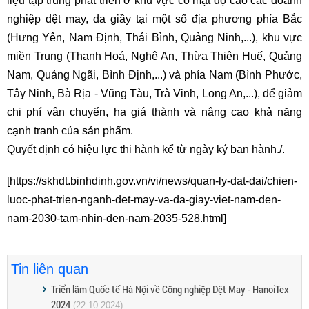
liệu tập trung phát triển ở khu vực có mật độ cao các doanh
nghiệp dệt may, da giầy tại một số địa phương phía Bắc
(Hưng Yên, Nam Định, Thái Bình, Quảng Ninh,...), khu vực
miền Trung (Thanh Hoá, Nghệ An, Thừa Thiên Huế, Quảng
Nam, Quảng Ngãi, Bình Định,...) và phía Nam (Bình Phước,
Tây Ninh, Bà Rịa - Vũng Tàu, Trà Vinh, Long An,...), để giảm
chi phí vận chuyển, hạ giá thành và nâng cao khả năng
cạnh tranh của sản phẩm.
Quyết định có hiệu lực thi hành kể từ ngày ký ban hành./.
[https://skhdt.binhdinh.gov.vn/vi/news/quan-ly-dat-dai/chien-
luoc-phat-trien-nganh-det-may-va-da-giay-viet-nam-den-
nam-2030-tam-nhin-den-nam-2035-528.html]
Tin liên quan
Triển lãm Quốc tế Hà Nội về Công nghiệp Dệt May - HanoiTex
2024
(22.10.2024)