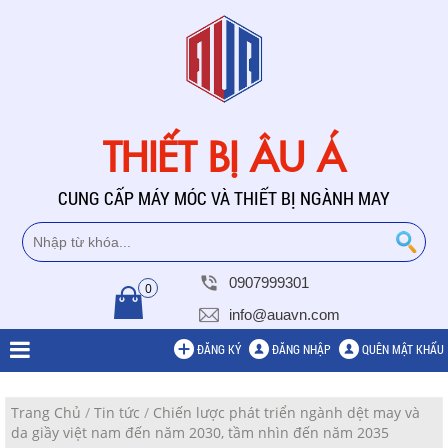
THIẾT BỊ ÂU Á
CUNG CẤP MÁY MÓC VÀ THIẾT BỊ NGÀNH MAY
0907999301
0
info@auavn.com
ĐĂNG KÝ
ĐĂNG NHẬP
QUÊN MẬT KHẨU
Trang Chủ
/
Tin tức
/
Chiến lược phát triển ngành dệt may và
da giầy việt nam đến năm 2030, tầm nhìn đến năm 2035