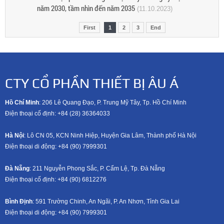
năm 2030, tầm nhìn đến năm 2035
(11.10.2023)
First
1
2
3
End
CTY CỔ PHẦN THIẾT BỊ ÂU Á
Hồ Chí Minh
: 206 Lê Quang Đạo, P. Trung Mỹ Tây, Tp. Hồ Chí Minh
Điện thoại cố định: +84 (28) 36364033
Hà Nội
: Lô CN 05, KCN Ninh Hiệp, Huyện Gia Lâm, Thành phố Hà Nội
Điện thoại di động: +8
4 (90) 7999301
Đà Nẵng
: 211 Nguyễn Phong Sắc, P. Cẩm Lệ, Tp. Đà Nẵng
Điện thoại cố định: +84 (90) 6812276
Bình Định
: 591 Trường Chinh, An Ngãi, P. An Nhơn, Tỉnh Gia Lai
Điện thoại di động: +8
4 (90) 7999301