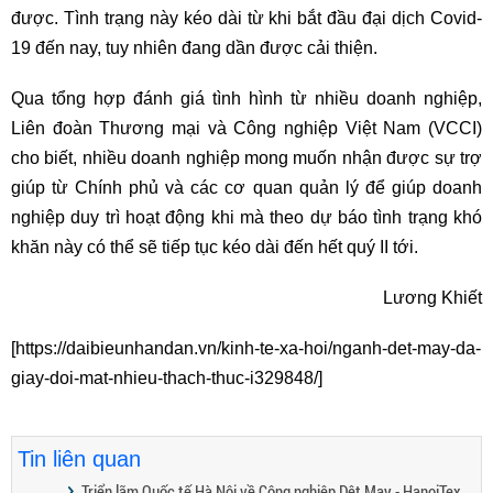
được. Tình trạng này kéo dài từ khi bắt đầu đại dịch Covid-
19 đến nay, tuy nhiên đang dần được cải thiện.
Qua tổng hợp đánh giá tình hình từ nhiều doanh nghiệp,
Liên đoàn Thương mại và Công nghiệp Việt Nam (VCCI)
cho biết, nhiều doanh nghiệp mong muốn nhận được sự trợ
giúp từ Chính phủ và các cơ quan quản lý để giúp doanh
nghiệp duy trì hoạt động khi mà theo dự báo tình trạng khó
khăn này có thể sẽ tiếp tục kéo dài đến hết quý II tới.
Lương Khiết
[https://daibieunhandan.vn/kinh-te-xa-hoi/nganh-det-may-da-
giay-doi-mat-nhieu-thach-thuc-i329848/]
Tin liên quan
Triển lãm Quốc tế Hà Nội về Công nghiệp Dệt May - HanoiTex