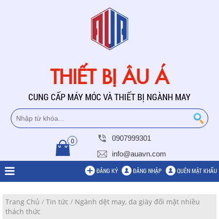
THIẾT BỊ ÂU Á
CUNG CẤP MÁY MÓC VÀ THIẾT BỊ NGÀNH MAY
0907999301
0
info@auavn.com
ĐĂNG KÝ
ĐĂNG NHẬP
QUÊN MẬT KHẨU
Trang Chủ
/
Tin tức
/
Ngành dệt may, da giày đối mặt nhiều
thách thức